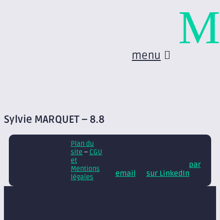
M
menu
Sylvie MARQUET – 8.8
Plan du
© Axite – tous droits
site
–
CGU
réservés
Retrouvez
et
nos conseils et actus
par
Mentions
email
et
sur LinkedIn
légales