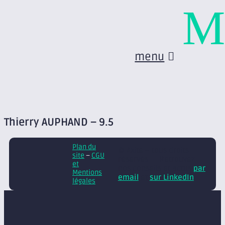
M
menu
Thierry AUPHAND – 9.5
Plan du
© Axite – tous droits
site
–
CGU
réservés
Retrouvez
et
nos conseils et actus
par
Mentions
email
et
sur LinkedIn
légales