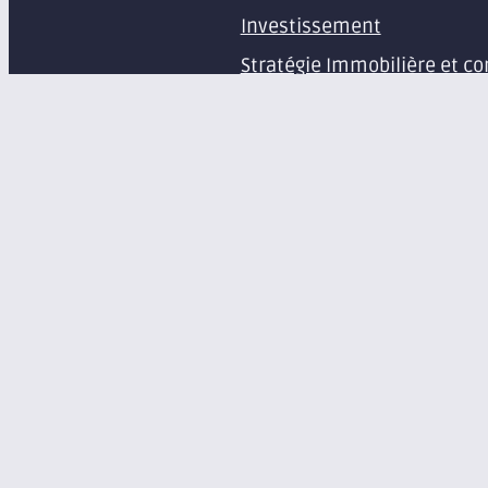
Investissement
Stratégie Immobilière et co
Estimation et expertise de 
Études en immobilier d’ent
Gestion immobilière
Syndic de copropriété
Aménagement d’espaces pr
Équipement de bureaux et 
À propos
Le groupe Axite