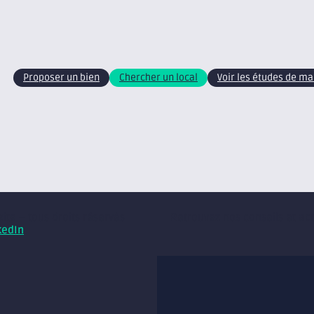
Proposer un bien
Chercher un local
Voir les études de m
xite – tous droits réservés
Retrouvez nos conseils et ac
kedIn