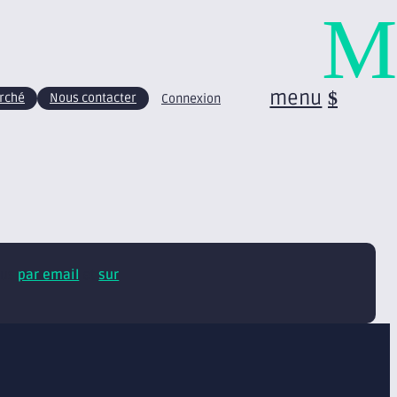
M
menu
arché
Nous contacter
Connexion
tus
par email
et
sur