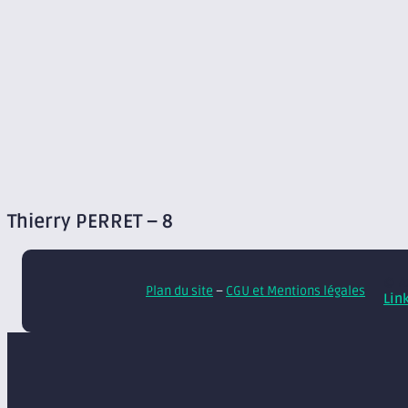
Thierry PERRET – 8
© A
Plan du site
–
CGU et Mentions légales
Lin