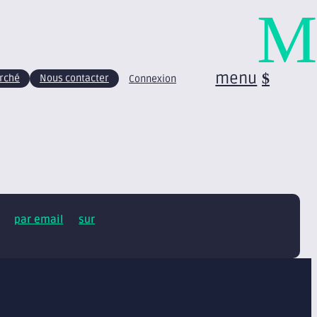
M
menu
arché
Nous contacter
Connexion
tus
par email
et
sur