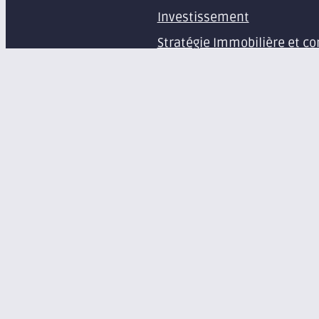
Investissement
Stratégie Immobilière et co
Estimation et expertise de 
Études en immobilier d’ent
Gestion immobilière
Syndic de copropriété
Aménagement d’espaces pr
Équipement de bureaux et 
À propos
Le groupe Axite