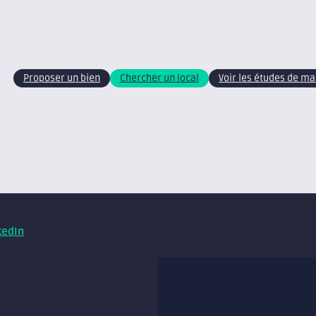
Proposer un bien
Chercher un local
Voir les études de m
xite – tous droits réservés
Retrouvez nos conseils et ac
kedIn