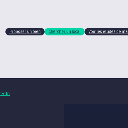
Proposer un bien
Chercher un local
Voir les études de m
xite – tous droits réservés
Retrouvez nos conseils et ac
kedIn