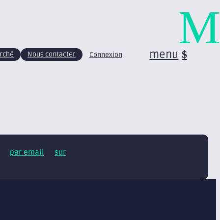
M
menu
arché
Nous contacter
Connexion
tus
par email
et
sur