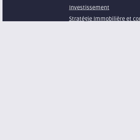
Investissement
Stratégie Immobilière et co
Estimation et expertise de 
Études en immobilier d’ent
Gestion immobilière
Syndic de copropriété
Aménagement d’espaces pr
Équipement de bureaux et 
À propos
Le groupe Axite