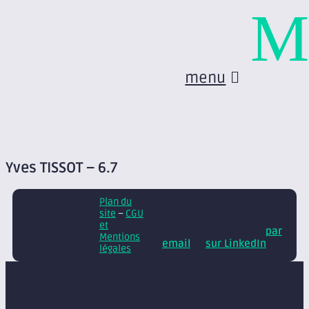
M
menu
Yves TISSOT – 6.7
Plan du
© Axite – tous droits
site
–
CGU
réservés
Retrouvez
et
nos conseils et actus
par
Mentions
email
et
sur LinkedIn
légales