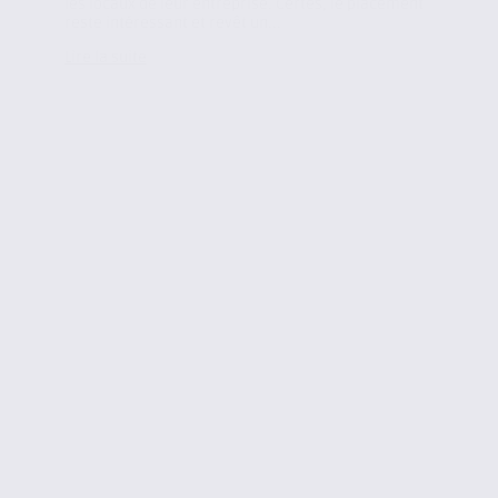
les locaux de leur entreprise. Certes, le placement
reste intéressant et revêt un...
Lire la suite