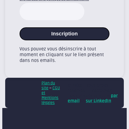
Inscription
Vous pouvez vous désinscrire à tout
moment en cliquant sur le lien présent
dans nos emails.
Plan du
© Axite – tous droits
site
–
CGU
réservés
Retrouvez
et
nos conseils et actus
par
Mentions
email
et
sur LinkedIn
légales