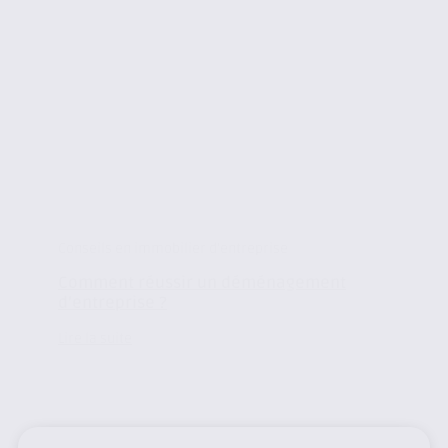
Conseils en immobilier d'entreprise
Comment réussir un déménagement
d’entreprise ?
Lire la suite