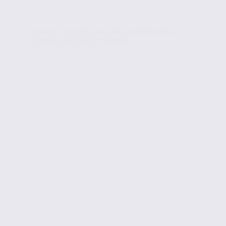
Actualités de l'immobilier d'entreprise
,
Conseils en
immobilier d'entreprise
Gestion énergétique des immeubles :
chaque décision compte
La hausse du coût de l’énergie a profondément
transformé la gestion des immeubles de bureaux et
des locaux d’activité. Pour...
Lire la suite