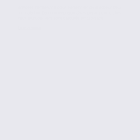
Adapter l’échéance pour bénéficier du meilleur taux
immobilier Comme expliqué dans cet article ici, les
taux immobiliers sont calculés en croisant...
Lire la suite