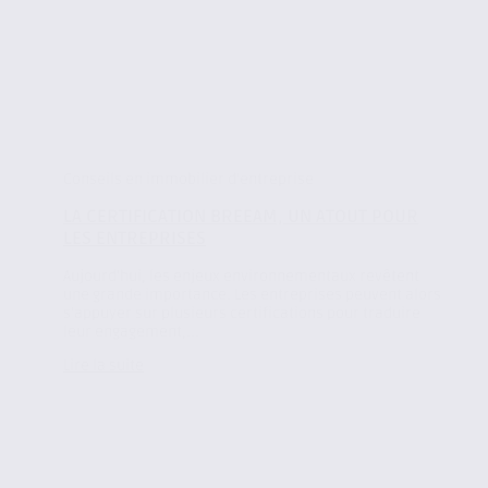
Conseils en immobilier d'entreprise
LA CERTIFICATION BREEAM, UN ATOUT POUR
LES ENTREPRISES
Aujourd’hui, les enjeux environnementaux revêtent
une grande importance. Les entreprises peuvent alors
s’appuyer sur plusieurs certifications pour traduire
leur engagement,...
Lire la suite