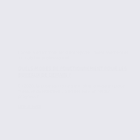
Conseils en immobilier d'entreprise
,
Investissement et
immobilier professionnel
QUELS MODES DE FONCTIONNEMENT POUR LES
BUREAUX DE DEMAIN ?
En 2020, la crise sanitaire a entraîné la mise en place
massive du télétravail. S’en est suivi un retour
progressif...
Lire la suite