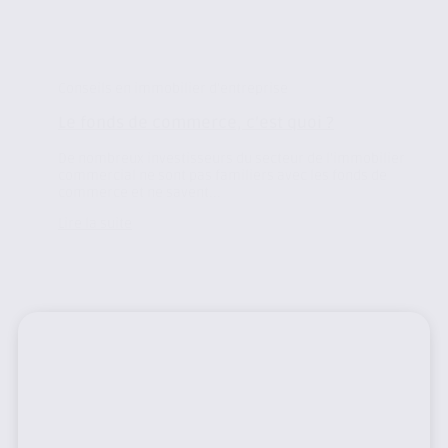
Conseils en immobilier d'entreprise
Le fonds de commerce, c’est quoi ?
De nombreux investisseurs du secteur de l’immobilier
commercial ne sont pas familiers avec les fonds de
commerce et ne savent...
Lire la suite