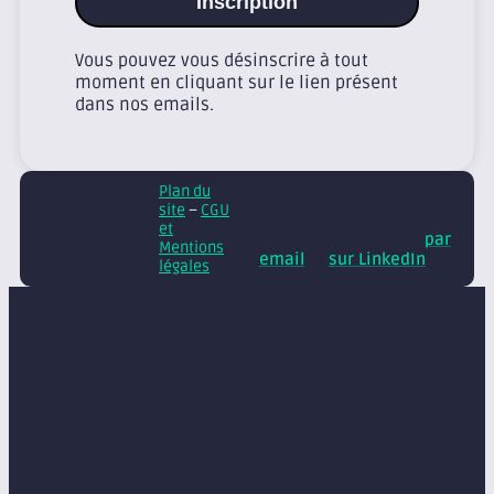
Inscription
Vous pouvez vous désinscrire à tout
moment en cliquant sur le lien présent
dans nos emails.
Plan du
© Axite – tous droits
site
–
CGU
réservés
Retrouvez
et
nos conseils et actus
par
Mentions
email
et
sur LinkedIn
légales