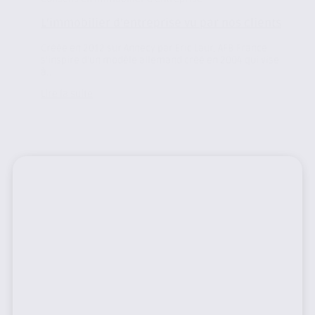
L’immobilier d’entreprise vu par nos clients
Créée en 2012 sur Annecy par Eric Laur, AFB France
s’inspire d’un modèle allemand créé en 2004 qui vise
à...
Lire la suite