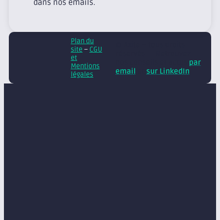
dans nos emails.
Plan du
© Axite – tous droits
site
–
CGU
réservés
Retrouvez
et
nos conseils et actus
par
Mentions
email
et
sur LinkedIn
légales