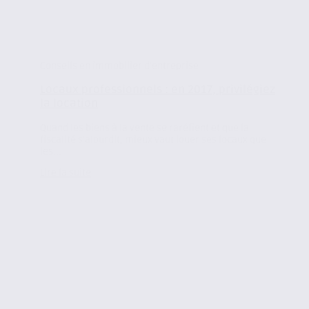
Conseils en immobilier d'entreprise
Locaux professionnels : en 2017, privilégiez
la location
Quand les biens à la vente se raréfient et que la
fiscalité s’alourdit, mieux vaut louer ses locaux que
les...
Lire la suite