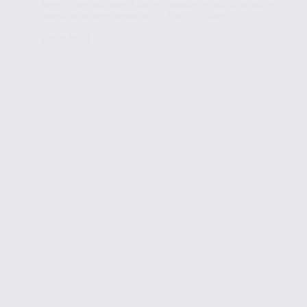
Savez-vous sur quelle base s’appuie le calcul de votre
taxe foncière et de votre CFE ? Non ? Et bien...
Lire la suite