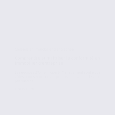
Conseils en immobilier d'entreprise
Comprendre et maîtriser la conformité en
immobilier d’entreprise
Les équipes d’Axite Property Management sont à vos
côtés pour sécuriser vos projets et la valeur de votre
patrimoine.
Lire la suite