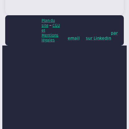
Plan du
© Axite – tous droits
site
–
CGU
réservés
Retrouvez
et
nos conseils et actus
par
Mentions
email
et
sur LinkedIn
légales