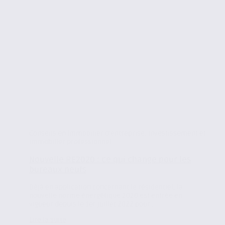
Conseils en immobilier d'entreprise
,
Investissement et
immobilier professionnel
Nouvelle RE2020 : ce qui change pour les
bureaux neufs
Déjà en application concernant le résidentiel, la
nouvelle norme énergétique 2020 est entrée en
vigueur depuis le 1er juillet 2022 pour...
Lire la suite