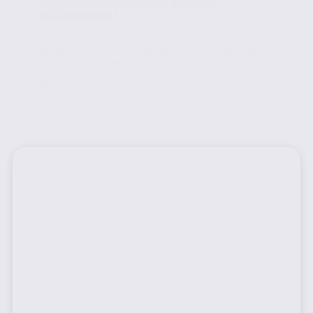
Choisir le bon bail pour son local
professionnel
Lorsque vient le moment de louer un local
professionnel, le choix du bail est une étape cruciale.
Trois options s’offrent...
Lire la suite