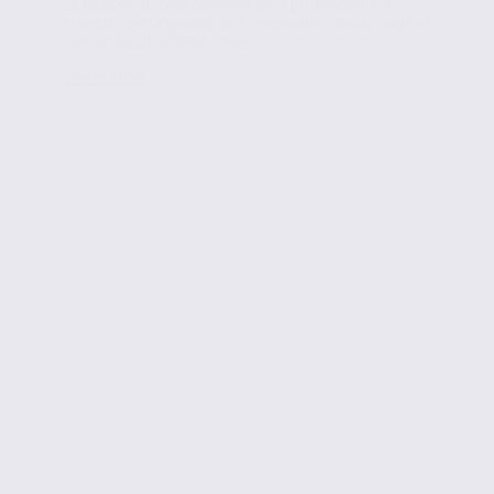
La hausse du coût de l’énergie a profondément
transformé la gestion des immeubles de bureaux et
des locaux d’activité. Pour...
Lire la suite