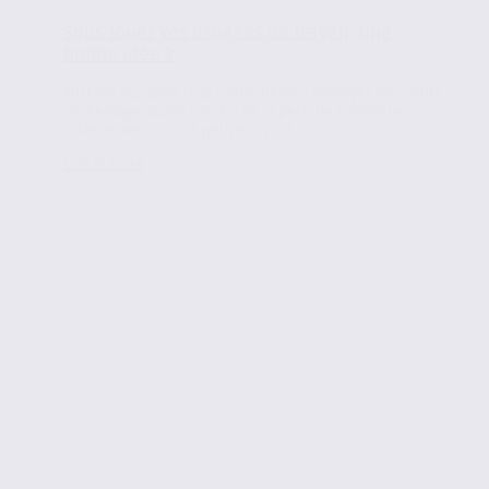
Sous-louer vos espaces de travail, une
bonne idée ?
Surface occupée trop vaste, besoin d’alléger des coûts,
déménager avant une fin de la période triennale…
Différentes raisons peuvent vous...
Lire la suite