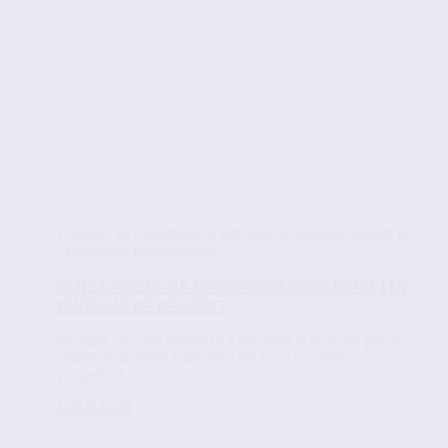
Conseils en immobilier d'entreprise
,
Investissement et
immobilier professionnel
QUELS MODES DE FONCTIONNEMENT POUR LES
BUREAUX DE DEMAIN ?
En 2020, la crise sanitaire a entraîné la mise en place
massive du télétravail. S’en est suivi un retour
progressif...
Lire la suite