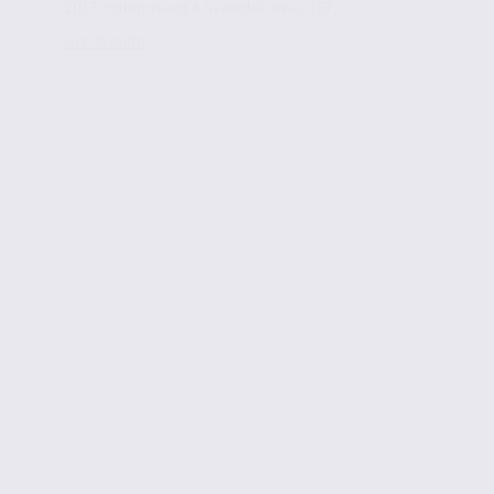
2017, notamment à Grenoble avec 187...
Lire la suite