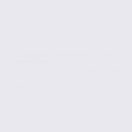
Investissement et immobilier professionnel
Locaux équipés : l’opportunité fiscale à ne
pas manquer !
Le rendement locatif moyen des locaux professionnels
sur le Sillon Alpin avoisine les 6 à 8% (versus 2 à 4%...
Lire la suite