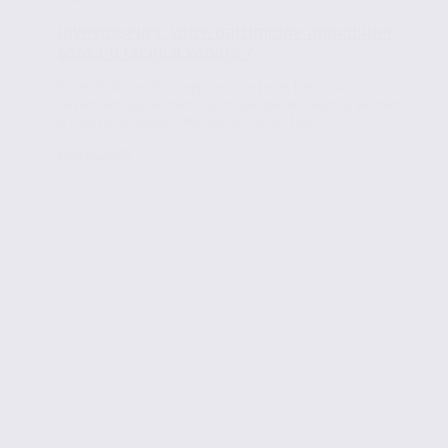
Investisseurs, votre patrimoine immobilier
sera-t-il facile à vendre ?
En immobilier d’entreprise, certains biens se
revendent facilement, sans décote et d’autres peinent
à trouver preneur. Découvrez ce qui fait...
Lire la suite