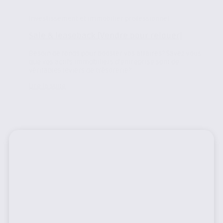
Investissement et immobilier professionnel
Sale & leaseback [Vendre pour relouer]
Besoin de fonds pour booster vos affaires? Savez vous
que vos actifs immobiliers d’entreprise sont de
véritables leviers de trésorerie?
Lire la suite