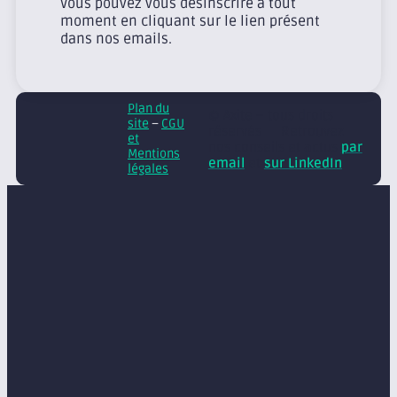
Vous pouvez vous désinscrire à tout
moment en cliquant sur le lien présent
dans nos emails.
Plan du
© Axite – tous droits
site
–
CGU
réservés
Retrouvez
et
nos conseils et actus
par
Mentions
email
et
sur LinkedIn
légales