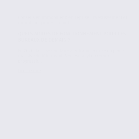
Conseils en immobilier d'entreprise
,
Investissement et
immobilier professionnel
QUELS MODES DE FONCTIONNEMENT POUR LES
BUREAUX DE DEMAIN ?
En 2020, la crise sanitaire a entraîné la mise en place
massive du télétravail. S’en est suivi un retour
progressif...
Lire la suite