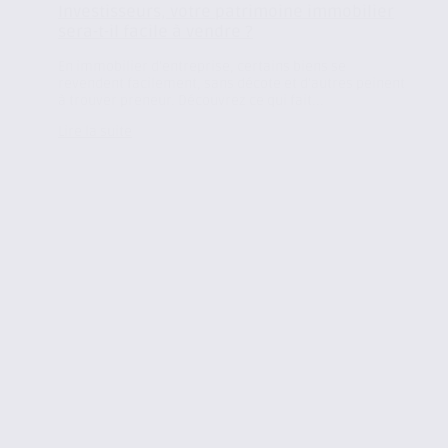
Investisseurs, votre patrimoine immobilier
sera-t-il facile à vendre ?
En immobilier d’entreprise, certains biens se
revendent facilement, sans décote et d’autres peinent
à trouver preneur. Découvrez ce qui fait...
Lire la suite