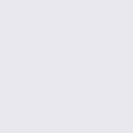
La répartition entre propriétaires et locataires des
charges locatives et des travaux nécessaires à la
bonne gestion d’un bien a...
Lire la suite