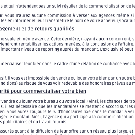
es et qui n’attendent pas un suivi régulier de la commercialisation de l
, vous n’aurez aucune commission à verser aux agences même si de
 les en informer et leur transmettre le nom de votre acheteur/locatai
gagement et de retours qualifiés
ne seule et même agence. Cette dernière, n’ayant aucun concurrent, se
iendront rentabiliser les actions menées, à la conclusion de l’affair
 important niveau de reporting auprès du mandant. L’exclusivité peut 
ercialiser leur bien dans le cadre d’une relation de confiance avec le
sif, il vous est impossible de vendre ou louer votre bien par un autre b
conditions) au risque de vous voir redevable des honoraires prévus au 
urité pour commercialiser votre bien
endre ou louer votre bureau ou votre local ? Ainsi, les chances de tr
cas, il est nécessaire que les mandataires se mettent d’accord sur le
n, vous aurez toujours le % d’honoraires fixé dans le mandat à verse
er le montant. Ainsi, l’agence qui a participé à la commercialisation 
publicitaires et du travail fournis.
assurés quant à la diffusion de leur offre sur un réseau plus large, 