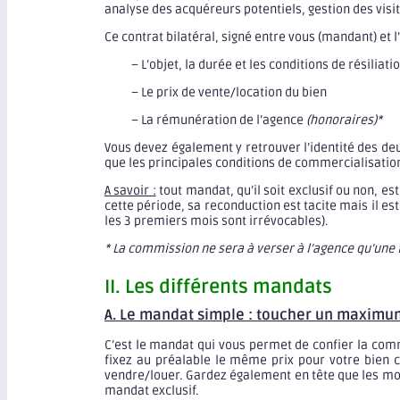
analyse des acquéreurs potentiels, gestion des visi
Ce contrat bilatéral, signé entre vous (mandant) et
– L’objet, la durée et les conditions de résilia
– Le prix de vente/location du bien
– La rémunération de l’agence
(honoraires)*
Vous devez également y retrouver l’identité des deu
que les principales conditions de commercialisatio
A savoir :
tout mandat, qu’il soit exclusif ou non, es
cette période, sa reconduction est tacite mais il e
les 3 premiers mois sont irrévocables).
* La commission ne sera à verser à l’agence qu’une f
II. Les différents mandats
A. Le mandat simple : toucher un maximum
C’est le mandat qui vous permet de confier la com
fixez au préalable le même prix pour votre bien ch
vendre/louer. Gardez également en tête que les mo
mandat exclusif.