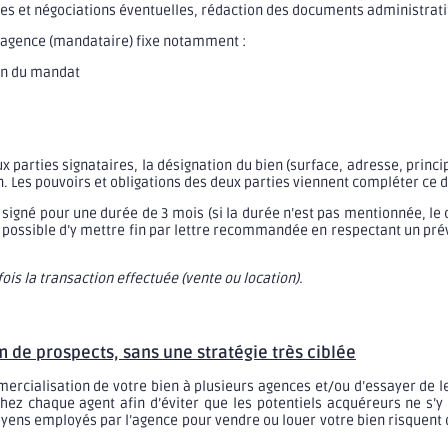
tes et négociations éventuelles, rédaction des documents administrati
 l’agence (mandataire) fixe notamment :
tion du mandat
x parties signataires, la désignation du bien (surface, adresse, princ
n. Les pouvoirs et obligations des deux parties viennent compléter ce
t signé pour une durée de 3 mois (si la durée n’est pas mentionnée, le
st possible d’y mettre fin par lettre recommandée en respectant un pré
ois la transaction effectuée (vente ou location).
 de prospects, sans une stratégie très ciblée
mercialisation de votre bien à plusieurs agences et/ou d’essayer de 
ez chaque agent afin d’éviter que les potentiels acquéreurs ne s’y p
yens employés par l’agence pour vendre ou louer votre bien risquent 