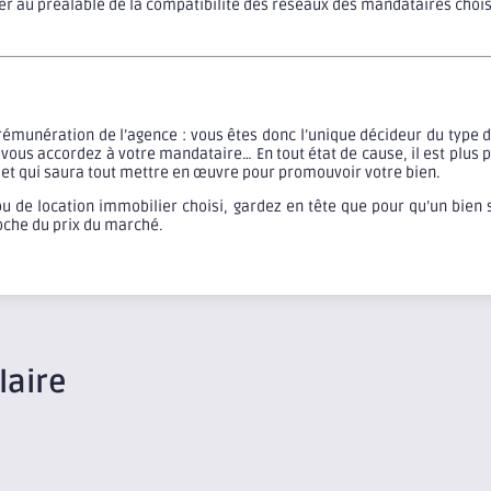
rer au préalable de la compatibilité des réseaux des mandataires chois
la rémunération de l’agence : vous êtes donc l’unique décideur du typ
vous accordez à votre mandataire… En tout état de cause, il est plus 
au et qui saura tout mettre en œuvre pour promouvoir votre bien.
u de location immobilier choisi, gardez en tête que pour qu’un bien so
roche du prix du marché.
laire