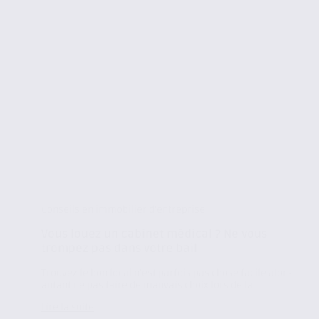
Conseils en immobilier d'entreprise
Vous louez un cabinet médical ? Ne vous
trompez pas dans votre bail
Trouvez le bon local n’est parfois pas chose facile alors
autant ne pas faire de mauvais choix lors de la...
Lire la suite