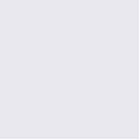
Conseils en immobilier d'entreprise
Sous-louer vos espaces de travail, une
bonne idée ?
Surface occupée trop vaste, besoin d’alléger des coûts,
déménager avant une fin de la période triennale…
Différentes raisons peuvent vous...
Lire la suite