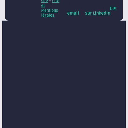
site
–
CGU
réservés
Retrouvez
et
nos conseils et actus
par
Mentions
email
et
sur LinkedIn
légales