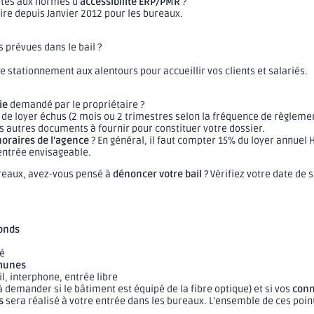
ptés aux normes d’
accessibilité ERP/PMR
?
ire depuis Janvier 2012 pour les bureaux.
s prévues dans le bail ?
de stationnement aux alentours pour accueillir vos clients et salariés.
ie
demandé par le propriétaire ?
es de loyer échus (2 mois ou 2 trimestres selon la fréquence de règlemen
s autres documents à fournir pour constituer votre dossier.
oraires de l’agence
? En général, il faut compter 15% du loyer annuel 
’entrée envisageable.
bureaux, avez-vous pensé à
dénoncer votre bail
? Vérifiez votre date de s
onds
té
munes
il, interphone, entrée libre
 demander si le bâtiment est équipé de la fibre optique) et si vos
conn
s
sera réalisé à votre entrée dans les bureaux. L’ensemble de ces poin