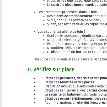
Si oui, est-ce que les bureaux sont ada
Le
contrôle électrique annuel,
obligato
Les prestations proposées dans le bail :
Des
places de stationnement
sont-elle
Si oui, sont-elles privatives ou non ?
Si non, pensez à vérifier les capacités 
Vous souhaitez aller plus loin ?
Quel est le montant du
dépôt de garant
A noter, il s’élève en général à 2 term
Profitez-en pour vous renseigner sur le
A combien s’élèvent le montant des
hon
La
disponibilité du bureau
et la date d
De votre côté, si vous êtes déjà locataire de 
II. Vérifiez sur place
L’état des
peintures
, des
sols
et des
plaf
L’état des
fenêtres
et des
portes
L’
isolation acoustique
selon votre activi
L’état des
sanitaires
et des
parties com
La
sécurité du bâtiment
: digicode, porta
L’état des
prises téléphoniques
(pensez à
Pour information, un
état des lieux préci