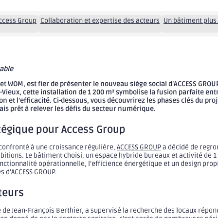
Access Group
Collaboration et expertise des acteurs
Un bâtiment plus
able
t WOM, est fier de présenter le nouveau siège social d’ACCESS GROUP
-Vieux, cette installation de 1 200 m² symbolise la fusion parfaite e
 et l’efficacité. Ci-dessous, vous découvrirez les phases clés du pro
s prêt à relever les défis du secteur numérique.
tégique pour Access Group
 confronté à une croissance régulière,
ACCESS GROUP
a décidé de regro
itions. Le bâtiment choisi, un espace hybride bureaux et activité de 1 
nctionnalité opérationnelle, l’efficience énergétique et un design prop
es d’ACCESS GROUP.
teurs
 de Jean-François Berthier, a supervisé la recherche des locaux répon