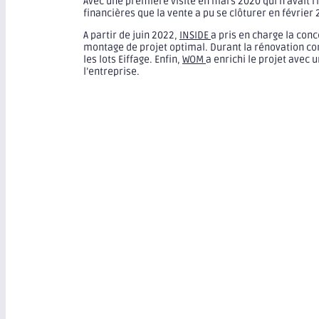
Avec une première visite en mars 2020 qui n’avait r
financières que la vente a pu se clôturer en février 
A partir de juin 2022,
INSIDE
a pris en charge la conc
montage de projet optimal. Durant la rénovation com
les lots Eiffage. Enfin,
WOM
a enrichi le projet avec
l’entreprise.