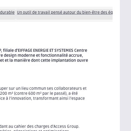
 durable
Un outil de travail pensé autour du bien-être des équipes
Un
, filiale d’EIFFAGE ENERGIE ET SYSTEMES Centre
ntre design moderne et fonctionnalité accrue,
jet et la manière dont cette implantation ouvre
uper sur un lieu commun ses collaborateurs et
200 m² (contre 600 m² par le passé), a été
ice à l’innovation, transformant ainsi l’espace
dant au cahier des charges d’Access Group.