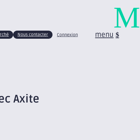
M
menu
arché
Nous contacter
Connexion
ec Axite