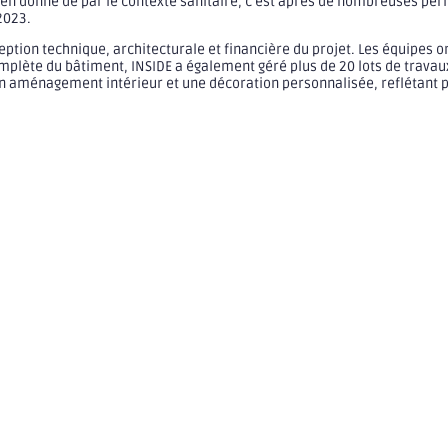
ien donné de par le contexte sanitaire, c’est après de nombreuses péri
2023.
eption technique, architecturale et financière du projet. Les équipes o
plète du bâtiment, INSIDE a également géré plus de 20 lots de travaux
 un aménagement intérieur et une décoration personnalisée, reflétant pa