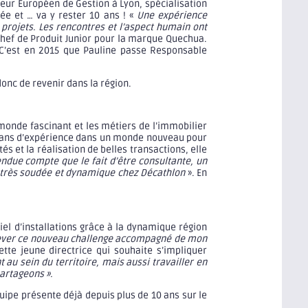
ieur Européen de Gestion à Lyon, spécialisation
ée et … va y rester 10 ans ! «
Une expérience
projets. Les rencontres et l’aspect humain ont
 Chef de Produit Junior pour la marque Quechua.
C’est en 2015 que Pauline passe Responsable
donc de revenir dans la région.
 monde fascinant et les métiers de l’immobilier
ux ans d’expérience dans un monde nouveau pour
s et la réalisation de belles transactions, elle
endue compte que le fait d’être consultante, un
e très soudée et dynamique chez Décathlon
». En
iel d’installations grâce à la dynamique région
relever ce nouveau challenge accompagné de mon
tte jeune directrice qui souhaite s’impliquer
au sein du territoire, mais aussi travailler en
artageons ».
quipe présente déjà depuis plus de 10 ans sur le