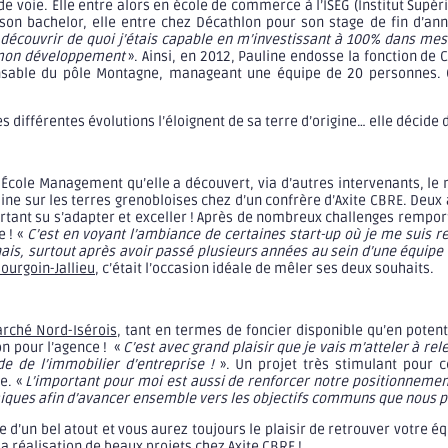
e voie. Elle entre alors en école de commerce à l’ISEG (Institut Supér
on bachelor, elle entre chez Décathlon pour son stage de fin d’ann
découvrir de quoi j’étais capable en m’investissant à 100% dans mes 
s mon développement
». Ainsi, en 2012, Pauline endosse la fonction de
onsable du pôle Montagne, manageant une équipe de 20 personnes. 
différentes évolutions l’éloignent de sa terre d’origine… elle décide 
e École Management qu’elle a découvert, via d’autres intervenants, le
aine sur les terres grenobloises chez d’un confrère d’Axite CBRE. De
urtant su s’adapter et exceller ! Après de nombreux challenges remporté
 ! «
C’est en voyant l’ambiance de certaines start-up où je me suis r
hais, surtout après avoir passé plusieurs années au sein d’une équip
ourgoin-Jallieu
, c’était l’occasion idéale de mêler ses deux souhaits.
rché Nord-Isérois
, tant en termes de foncier disponible qu’en potent
n pour l’agence ! «
C’est avec grand plaisir que je vais m’atteler à 
 de l’immobilier d’entreprise !
». Un projet très stimulant pour ce
e. «
L’important pour moi est aussi de renforcer notre positionnement 
omiques afin d’avancer ensemble vers les objectifs communs que nous p
e d’un bel atout et vous aurez toujours le plaisir de retrouver votre é
la réalisation de beaux projets chez Axite CBRE !