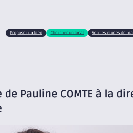
Proposer un bien
Chercher un local
Voir les études de m
ée de Pauline COMTE à la di
e