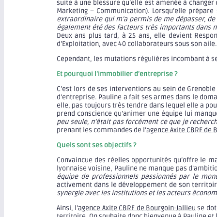
suite à une blessure qu’elle est amenée à changer d
Marketing – Communication). Lorsqu’elle prépare s
extraordinaire qui m’a permis de me dépasser, de 
également été des facteurs très importants dan
Deux ans plus tard, à 25 ans, elle devient Resp
d’Exploitation, avec 40 collaborateurs sous son aile.
Cependant, les mutations régulières incombant à ses 
Et pourquoi l’immobilier d’entreprise ?
C’est lors de ses interventions au sein de Grenobl
d’entreprise. Pauline a fait ses armes dans le dom
elle, pas toujours très tendre dans lequel elle a po
prend conscience qu’animer une équipe lui manque
peu seule, n’était pas forcément ce que je recherc
prenant les commandes de l’
agence Axite CBRE de B
Quels sont ses objectifs ?
Convaincue des réelles opportunités qu’offre
le ma
lyonnaise voisine, Pauline ne manque pas d’ambitio
équipe de professionnels passionnés par le monde
activement dans le développement de son territoir
synergie avec les institutions et les acteurs écon
Ainsi, l’
agence Axite CBRE de Bourgoin-Jallieu
se dot
territoire. On souhaite donc bienvenue à Pauline et 