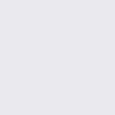
Mécaniques et du Décolletage (Cetim-Ctdec) de Cluses
que va se construire...
Lire la suite