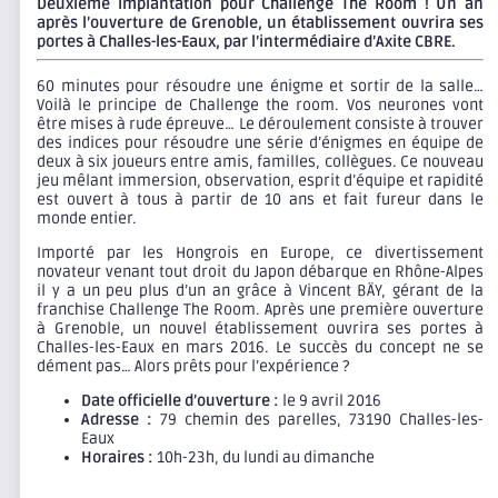
Deuxième implantation pour Challenge The Room ! Un an
après l’ouverture de Grenoble, un établissement ouvrira ses
portes à Challes-les-Eaux, par l’intermédiaire d’Axite CBRE.
60 minutes pour résoudre une énigme et sortir de la salle…
Voilà le principe de Challenge the room. Vos neurones vont
être mises à rude épreuve… Le déroulement consiste à trouver
des indices pour résoudre une série d’énigmes en équipe de
deux à six joueurs entre amis, familles, collègues. Ce nouveau
jeu mêlant immersion, observation, esprit d’équipe et rapidité
est ouvert à tous à partir de 10 ans et fait fureur dans le
monde entier.
Importé par les Hongrois en Europe, ce divertissement
novateur venant tout droit du Japon débarque en Rhône-Alpes
il y a un peu plus d’un an grâce à Vincent BÄY, gérant de la
franchise Challenge The Room. Après une première ouverture
à Grenoble, un nouvel établissement ouvrira ses portes à
Challes-les-Eaux en mars 2016. Le succès du concept ne se
dément pas… Alors prêts pour l’expérience ?
Date officielle d’ouverture :
le 9 avril 2016
Adresse :
79 chemin des parelles, 73190 Challes-les-
Eaux
Horaires :
10h-23h, du lundi au dimanche