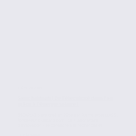
Infos locales
Saint Baldoph | De l’électricité dans l’air
grâce à l’énergie solaire !
OSCARLAB a été créé en 2018 par Pierre-Noël LUIGGI,
fondateur d’Oscaro.com. Ce « laboratoire
d’innovation » se consacre à la recherche et...
Lire la suite