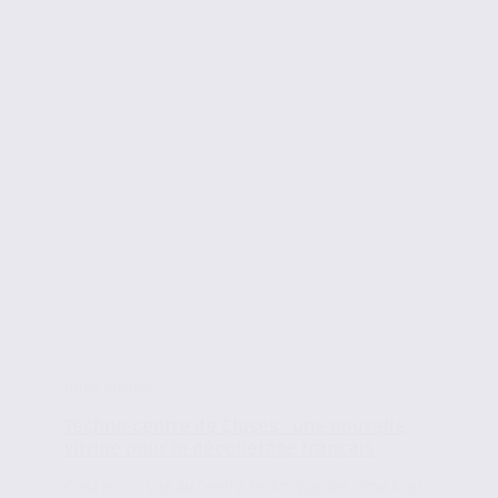
Infos locales
Techno-centre de Cluses : une nouvelle
vitrine pour le décolletage français
C’est sur le site du Centre Technique des Industries