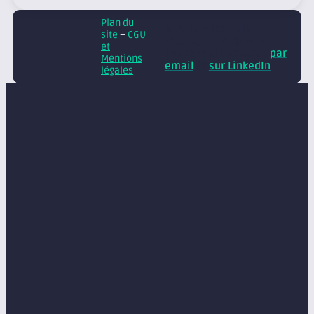
Plan du
© Axite – tous droits
site
–
CGU
réservés
Retrouvez
et
nos conseils et actus
par
Mentions
email
et
sur LinkedIn
légales