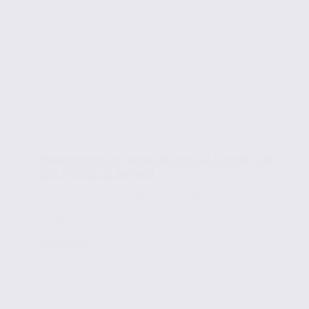
Infos locales
Ouverture d’un magasin Optical Center à la
ZAC Periaz de Seynod
L’enseigne Optical Center s’implante en plein cœur de
la ZAC Periaz de Seynod, sur plus de 200 m² de
surface...
Lire la suite