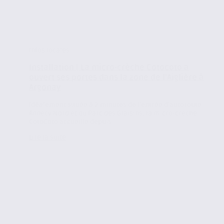
Infos locales
Installation | La micro-crèche Cotocoto a
ouvert ses portes dans la zone de l’Aiglière à
Argonay
Idéalement située à 2 minutes de l’entrée d’autoroute
Annecy Nord et du Parc des Glaisins, la micro-crèche
CotoCoto accueille depuis...
Lire la suite