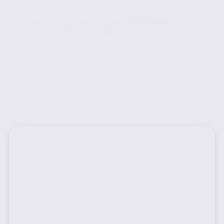
Infos locales
Ouverture d’une agence GROUPAMA au
centre-ville de Chambéry
L’enseigne GROUPAMA ouvre une nouvelle agence, en
plein centre-ville de Chambéry. Découvrez cette
installation Axite CBRE. Déjà présent sur Chambéry...
Lire la suite