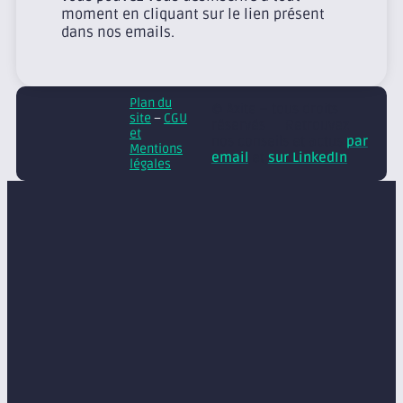
moment en cliquant sur le lien présent
dans nos emails.
Plan du
© Axite – tous droits
site
–
CGU
réservés
Retrouvez
et
nos conseils et actus
par
Mentions
email
et
sur LinkedIn
légales