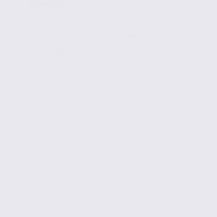
s’installer
Depuis 2014, 15 entreprises se sont installées sur les
parcs d’activités valentinois. Certains grands groupes
comme Allopneus.com ou Leroy Merlin...
Lire la suite