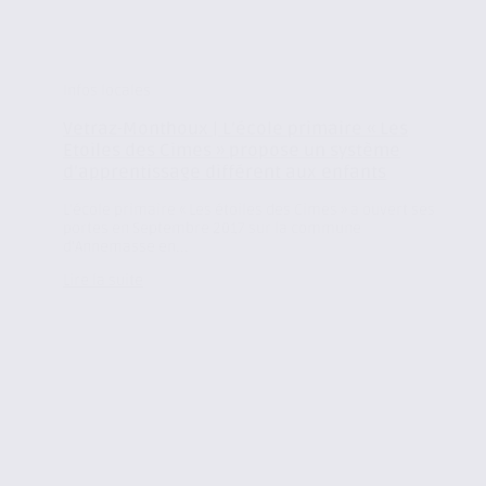
Infos locales
Vetraz-Monthoux | L’école primaire « Les
Etoiles des Cimes » propose un système
d’apprentissage différent aux enfants
L’école primaire « Les étoiles des Cimes » a ouvert ses
portes en Septembre 2017 sur la commune
d’Annemasse en...
Lire la suite