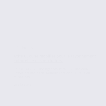
Infos locales
Axite CBRE se mobilise pour le rayonnement
culturel de nos territoires.
En 2019 et 2020, nos agences Axite CBRE des deux
Savoie ont décidé de soutenir l’action culturelle du
Musée des...
Lire la suite