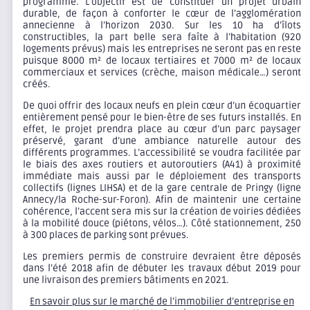
programme. L’objectif est de constituer un projet urbain
durable, de façon à conforter le cœur de l’agglomération
annecienne à l’horizon 2030. Sur les 10 ha d’îlots
constructibles, la part belle sera faîte à l’habitation (920
logements prévus) mais les entreprises ne seront pas en reste
puisque 8000 m² de locaux tertiaires et 7000 m² de locaux
commerciaux et services (crèche, maison médicale…) seront
créés.
De quoi offrir des locaux neufs en plein cœur d’un écoquartier
entièrement pensé pour le bien-être de ses futurs installés. En
effet, le projet prendra place au cœur d’un parc paysager
préservé, garant d’une ambiance naturelle autour des
différents programmes. L’accessibilité se voudra facilitée par
le biais des axes routiers et autoroutiers (A41) à proximité
immédiate mais aussi par le déploiement des transports
collectifs (lignes LIHSA) et de la gare centrale de Pringy (ligne
Annecy/la Roche-sur-Foron). Afin de maintenir une certaine
cohérence, l’accent sera mis sur la création de voiries dédiées
à la mobilité douce (piétons, vélos…). Côté stationnement, 250
à 300 places de parking sont prévues.
Les premiers permis de construire devraient être déposés
dans l’été 2018 afin de débuter les travaux début 2019 pour
une livraison des premiers bâtiments en 2021.
En savoir plus sur le marché de l’immobilier d’entreprise en