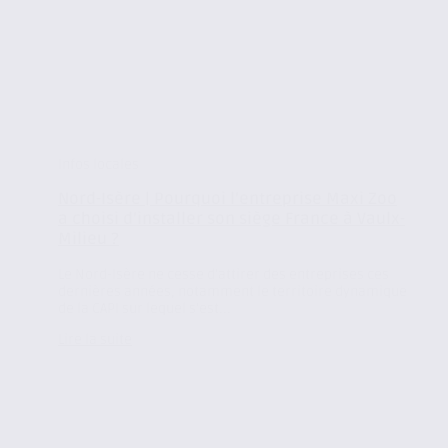
Infos locales
Nord-Isère | Pourquoi l’entreprise Maxi Zoo
a choisi d’installer son siège France à Vaulx-
Milieu ?
Le Nord-Isère ne cesse d’attirer des entreprises ces
dernières années, notamment le territoire dynamique
de la CAPI sur lequel s’est...
Lire la suite