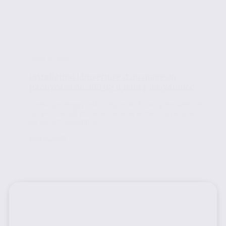
Infos locales
Installation | Ouverture d’un magasin
Happycash de 300 m² à Bourg-lès-Valence
L’enseigne Happycash s’implante à Bourg-les-Valence,
sur plus de 300 m² de surface de vente. L’ouverture a
eu lieu en Novembre...
Lire la suite