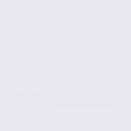
Infos locales
Un data-center inédit au coeur du Parc de
Savoie Technolac
Le 24 mars dernier a eu lieu la pose de la 1ère pierre
du futur data-center du Parc Savoie Technolac. ...