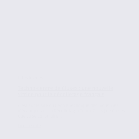
Infos locales
Techno-centre de Cluses : une nouvelle
vitrine pour le décolletage français
C’est sur le site du Centre Technique des Industries
Mécaniques et du Décolletage (Cetim-Ctdec) de Cluses
que va se construire...
Lire la suite