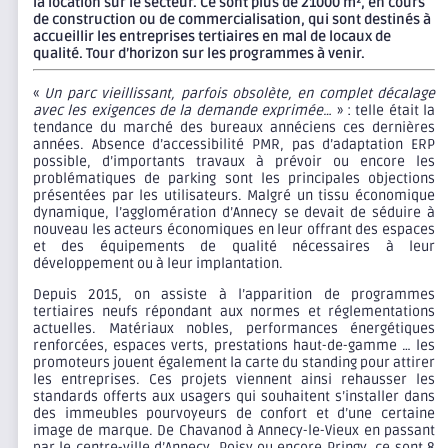
la location sur le secteur. Ce sont plus de 21000 m², en cours
de construction ou de commercialisation, qui sont destinés à
accueillir les entreprises tertiaires en mal de locaux de
qualité. Tour d’horizon sur les programmes à venir.
«
Un parc vieillissant, parfois obsolète, en complet décalage
avec les exigences de la demande exprimée…
» : telle était la
tendance du marché des bureaux annéciens ces dernières
années. Absence d’accessibilité PMR, pas d’adaptation ERP
possible, d’importants travaux à prévoir ou encore les
problématiques de parking sont les principales objections
présentées par les utilisateurs. Malgré un tissu économique
dynamique, l’agglomération d’Annecy se devait de séduire à
nouveau les acteurs économiques en leur offrant des espaces
et des équipements de qualité nécessaires à leur
développement ou à leur implantation.
Depuis 2015, on assiste à l’apparition de programmes
tertiaires neufs répondant aux normes et réglementations
actuelles. Matériaux nobles, performances énergétiques
renforcées, espaces verts, prestations haut-de-gamme … les
promoteurs jouent également la carte du standing pour attirer
les entreprises. Ces projets viennent ainsi rehausser les
standards offerts aux usagers qui souhaitent s’installer dans
des immeubles pourvoyeurs de confort et d’une certaine
image de marque. De Chavanod à Annecy-le-Vieux en passant
par le centre-ville d’Annecy, Poisy ou encore Pringy, ce sont 8