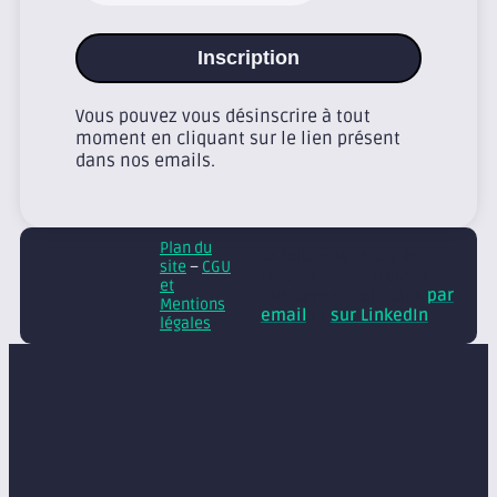
Inscription
Vous pouvez vous désinscrire à tout
moment en cliquant sur le lien présent
dans nos emails.
Plan du
© Axite – tous droits
site
–
CGU
réservés
Retrouvez
et
nos conseils et actus
par
Mentions
email
et
sur LinkedIn
légales