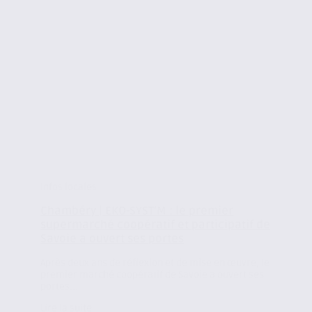
Infos locales
Chambéry | EKO-SYST’M : le premier
supermarché coopératif et participatif de
Savoie a ouvert ses portes
Après deux ans de réflexion et de mise en œuvre, le
premier marché coopératif de Savoie a ouvert ses
portes...
Lire la suite