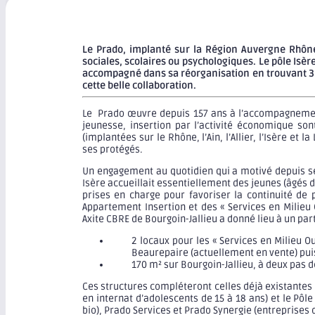
Le Prado, implanté sur la Région Auvergne Rhône-
sociales, scolaires ou psychologiques. Le pôle Isèr
accompagné dans sa réorganisation en trouvant 3 l
cette belle collaboration.
Le Prado œuvre depuis 157 ans à l’accompagnement e
jeunesse, insertion par l’activité économique so
(implantées sur le Rhône, l’Ain, l’Allier, l’Isère et
ses protégés.
Un engagement au quotidien qui a motivé depuis sept
Isère accueillait essentiellement des jeunes (âgés de
prises en charge pour favoriser la continuité de 
Appartement Insertion et des « Services en Milieu
Axite CBRE de Bourgoin-Jallieu a donné lieu à un par
2 locaux pour les « Services en Milieu O
Beaurepaire (actuellement en vente) pui
170 m² sur Bourgoin-Jallieu, à deux pas 
Ces structures compléteront celles déjà existantes :
en internat d’adolescents de 15 à 18 ans) et le Pôl
bio), Prado Services et Prado Synergie (entreprises