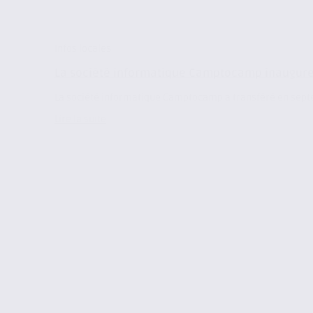
Infos locales
La société informatique Camptocamp inaugure 
La société informatique Camptocamp a transféré en septem
Lire la suite