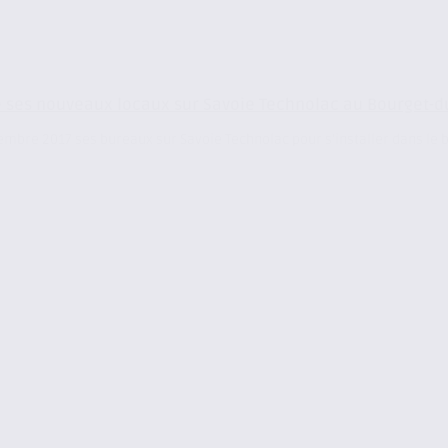
ses nouveaux locaux sur Savoie Technolac au Bourget-d
bre 2017 ses bureaux sur Savoie Technolac pour s’installer dans le b