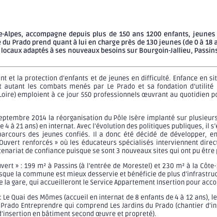
Alpes, accompagne depuis plus de 150 ans 1200 enfants, jeunes et 
e du Prado prend quant à lui en charge près de 130 jeunes (de 0 à 18 a
ocaux adaptés à ses nouveaux besoins sur Bourgoin-Jallieu, Passins 
t la protection d’enfants et de jeunes en difficulté. Enfance en situ
nt autant les combats menés par Le Prado et sa fondation d’utilité
 la Loire) emploient à ce jour 550 professionnels œuvrant au quotidien 
embre 2014 la réorganisation du Pôle Isère implanté sur plusieurs ter
 4 à 21 ans) en internat. Avec l’évolution des politiques publiques, il s
parcours des jeunes confiés. Il a donc été décidé de développer, en
 Ouvert renforcés » où les éducateurs spécialisés interviennent dire
tenariat de confiance puisque se sont 3 nouveaux sites qui ont pu être
uvert » : 199 m² à Passins (à l’entrée de Morestel) et 230 m² à la Côt
sque la commune est mieux desservie et bénéficie de plus d’infrastru
de la gare, qui accueilleront le Service Appartement Insertion pour ac
 Le Quai des Mômes (accueil en internat de 8 enfants de 4 à 12 ans), le
e Prado Entreprendre qui comprend Les Jardins du Prado (chantier d’in
 d’insertion en bâtiment second œuvre et propreté).