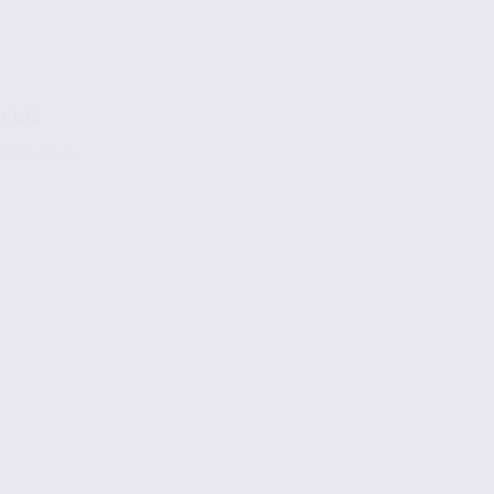
u-Lac
âtiment du...