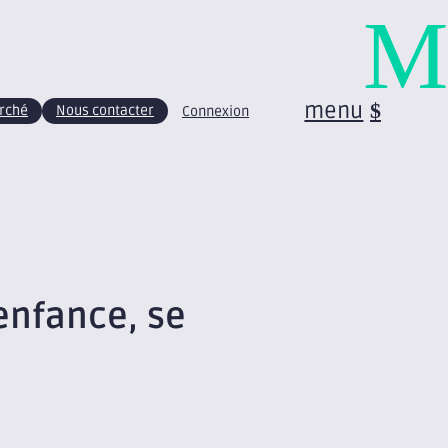
M
menu
arché
Nous contacter
Connexion
’enfance, se