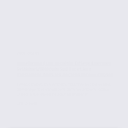
Infos locales
Installation | Les sociétés Eiffage Energies
Systèmes/Télécom Sud Est et Aira
s’installent dans les anciens locaux Clipsol
EIFFAGE ENERGIES SYSTEMES/TELECOM Sud Est et AIRA
déménagent et s’installent dans les anciens locaux
Clipsol à Aix-les-Bains pour se préparer...
Lire la suite