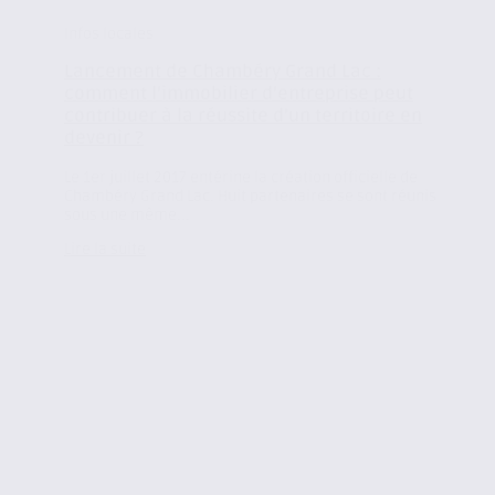
Infos locales
Lancement de Chambéry Grand Lac :
comment l’immobilier d’entreprise peut
contribuer à la réussite d’un territoire en
devenir ?
Le 1er juillet 2017 entérine la création officielle de
Chambéry Grand Lac. Huit partenaires se sont réunis
sous une même...
Lire la suite