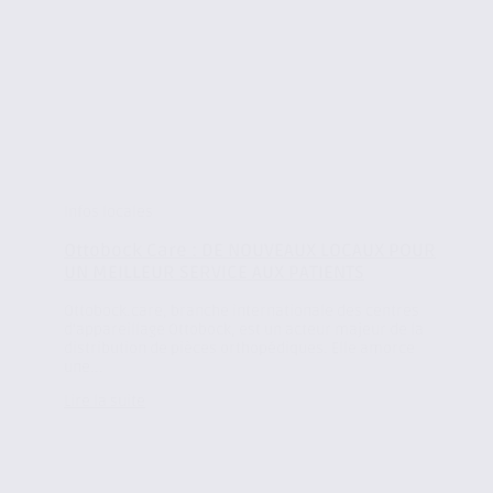
Infos locales
Ottobock Care : DE NOUVEAUX LOCAUX POUR
UN MEILLEUR SERVICE AUX PATIENTS
Ottobock.care, branche internationale des centres
d’appareillage Ottobock, est un acteur majeur de la
distribution de pièces orthopédiques. Elle amorce
une...
Lire la suite