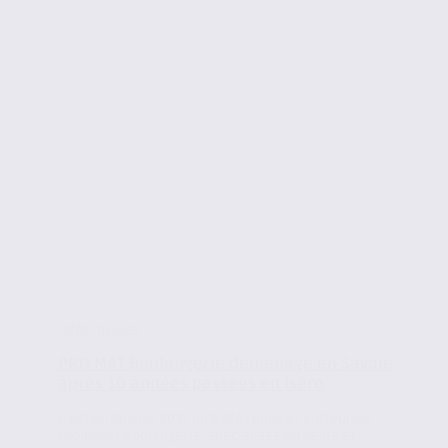
Infos locales
PRO’MAT Boulangerie déménage en Savoie
après 10 années passées en Isère
C’est en Janvier 2017 qu’a été reprise l’entreprise
Prom’Mat Boulangerie, spécialisée en vente et