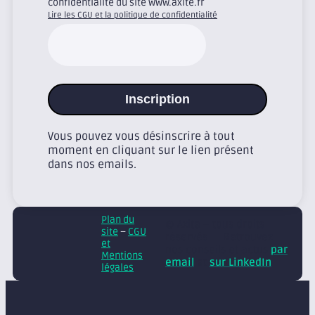
confidentialité du site www.axite.fr
Lire les CGU et la politique de confidentialité
Inscription
Vous pouvez vous désinscrire à tout
moment en cliquant sur le lien présent
dans nos emails.
Plan du
© Axite – tous droits
site
–
CGU
réservés
Retrouvez
et
nos conseils et actus
par
Mentions
email
et
sur LinkedIn
légales