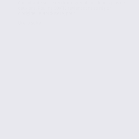
Consultante sur le territoire grenoblois depuis plus de
deux ans, Pauline COMTE revient dans sa région
d’origine, le Nord-Isère, pour...
Lire la suite