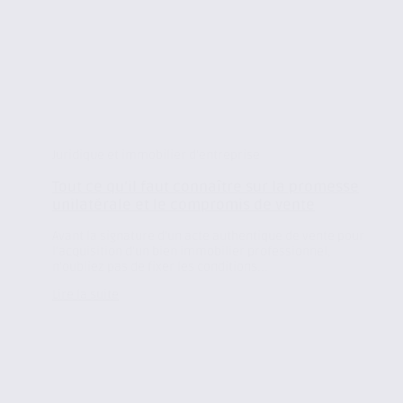
Juridique et immobilier d'entreprise
Tout ce qu’il faut connaître sur la promesse
unilatérale et le compromis de vente
Avant la signature d’un acte authentique de vente pour
l’acquisition d’un bien immobilier professionnel,
n’oubliez pas de fixer les conditions...
Lire la suite