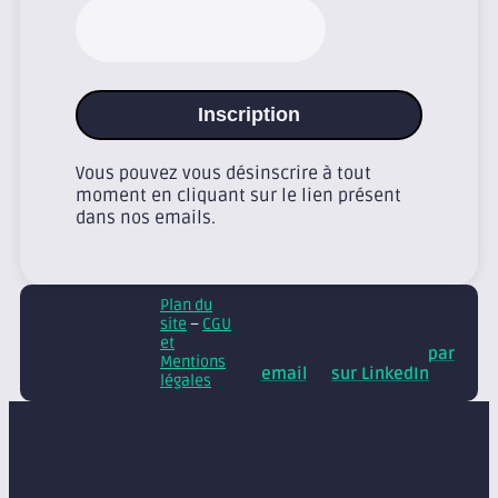
Inscription
Vous pouvez vous désinscrire à tout
moment en cliquant sur le lien présent
dans nos emails.
Plan du
© Axite – tous droits
site
–
CGU
réservés
Retrouvez
et
nos conseils et actus
par
Mentions
email
et
sur LinkedIn
légales