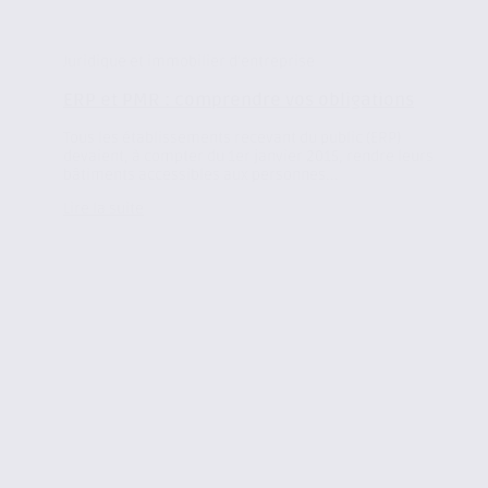
Juridique et immobilier d'entreprise
ERP et PMR : comprendre vos obligations
Tous les établissements recevant du public (ERP)
devaient, à compter du 1er janvier 2015, rendre leurs
bâtiments accessibles aux personnes...
Lire la suite