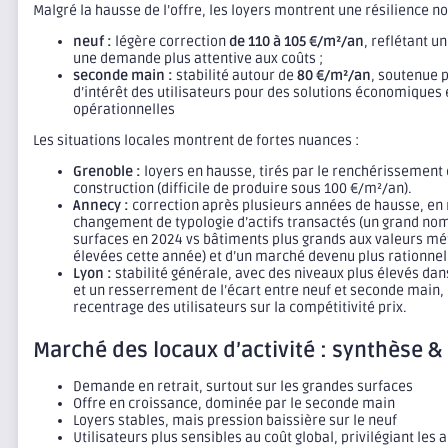
Malgré la hausse de l’offre, les loyers montrent une résilience no
neuf :
légère correction
de 110 à 105 €/m²/an
, reflétant u
une demande plus attentive aux coûts ;
seconde main :
stabilité autour de
80 €/m²/an
, soutenue 
d’intérêt des utilisateurs pour des solutions économique
opérationnelles
Les situations locales montrent de fortes nuances :
Grenoble :
loyers en hausse, tirés par le renchérissement 
construction (difficile de produire sous 100 €/m²/an).
Annecy :
correction après plusieurs années de hausse, en 
changement de typologie d’actifs transactés (un grand nom
surfaces en 2024 vs bâtiments plus grands aux valeurs m
élevées cette année) et d’un marché devenu plus rationnel
Lyon :
stabilité générale, avec des niveaux plus élevés dan
et un resserrement de l’écart entre neuf et seconde main,
recentrage des utilisateurs sur la compétitivité prix.
Marché des locaux d’activité : synthèse &
Demande en retrait, surtout sur les grandes surfaces
Offre en croissance, dominée par le seconde main
Loyers stables, mais pression baissière sur le neuf
Utilisateurs plus sensibles au coût global, privilégiant les ac