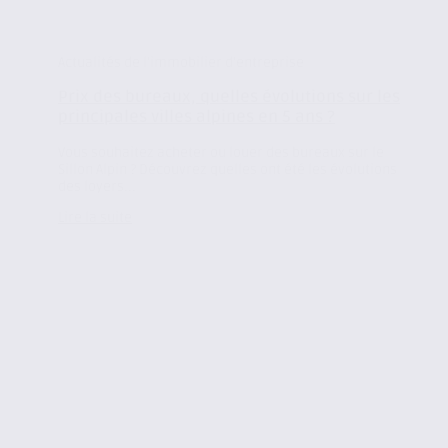
Actualités de l'immobilier d'entreprise
Prix des bureaux, quelles évolutions sur les
principales villes alpines en 5 ans ?
Vous souhaitez acheter ou louer des bureaux sur le
Sillon Alpin ? Découvrez quelles ont été les évolutions
des loyers...
Lire la suite