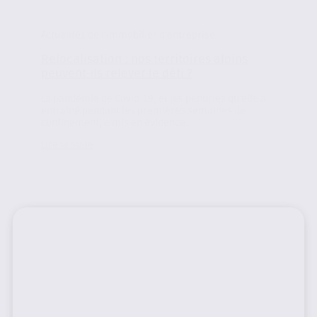
Actualités de l'immobilier d'entreprise
Relocalisation : nos territoires alpins
peuvent-ils relever le défi ?
La pandémie de Covid-19, et les pénuries qu’elle a
entraîné pendant les premières semaines de
confinement, a mis en évidence...
Lire la suite