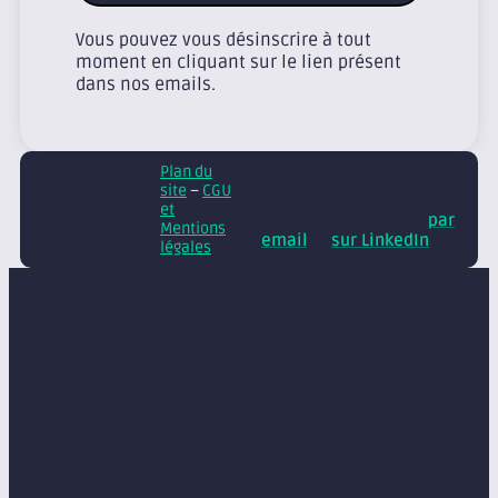
Vous pouvez vous désinscrire à tout
moment en cliquant sur le lien présent
dans nos emails.
Plan du
© Axite – tous droits
site
–
CGU
réservés
Retrouvez
et
nos conseils et actus
par
Mentions
email
et
sur LinkedIn
légales