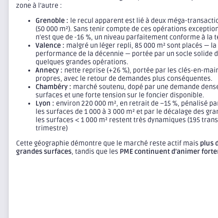
zone à l’autre :
Grenoble :
le recul apparent est lié à deux méga-transacti
(50 000 m²). Sans tenir compte de ces opérations exception
n’est que de -16 %, un niveau parfaitement conforme à la 
Valence :
malgré un léger repli, 85 000 m² sont placés — l
performance de la décennie — portée par un socle solide d
quelques grandes opérations.
Annecy :
nette reprise (+26 %), portée par les clés-en-mai
propres, avec le retour de demandes plus conséquentes.
Chambéry :
marché soutenu, dopé par une demande dense 
surfaces et une forte tension sur le foncier disponible.
Lyon :
environ 220 000 m², en retrait de –15 %, pénalisé par
les surfaces de 1 000 à 3 000 m² et par le décalage des gra
les surfaces < 1 000 m² restent très dynamiques (195 trans
trimestre)
Cette géographie démontre que le marché reste actif mais
plus d
grandes surfaces
, tandis que les
PME continuent d’animer fortem