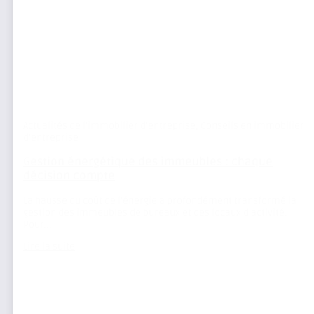
Actualités de l'immobilier d'entreprise
,
Conseils en immobilier
d'entreprise
Gestion énergétique des immeubles : chaque
décision compte
La hausse du coût de l’énergie a profondément transformé la
gestion des immeubles de bureaux et des locaux d’activité.
Pour...
Lire la suite