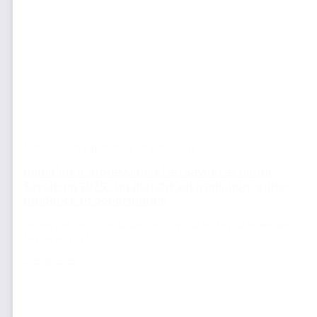
Actualités de l'immobilier d'entreprise
Immobilier professionnel en Savoie et Haute-
Savoie en 2025 : un marché en transition, entre
prudence et opportunités
Le marché de l’immobilier d’entreprise en Savoie et Haute-
Savoie en 2025
Lire la suite