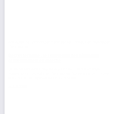
Actualités de l'immobilier d'entreprise
,
Conseils en immobilier
d'entreprise
Décret tertiaire : la rénovation des bâtiments
professionnels en marche
Le décret tertiaire s’impose aujourd’hui comme un enjeu
majeur pour l’immobilier d’entreprise. Souvent perçu comme
une contrainte réglementaire, il constitue...
Lire la suite