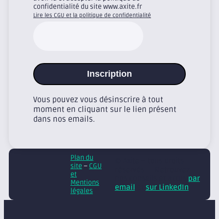
confidentialité du site www.axite.fr
Lire les CGU et la politique de confidentialité
Inscription
Vous pouvez vous désinscrire à tout
moment en cliquant sur le lien présent
dans nos emails.
Plan du
© Axite – tous droits
site
–
CGU
réservés
Retrouvez
et
nos conseils et actus
par
Mentions
email
et
sur LinkedIn
légales