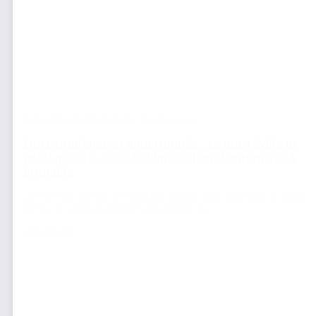
Actualités de l'immobilier d'entreprise
Entre prudence et opportunités : ce que révèle le
point marché 2026 de l’immobilier d’entreprise à
Grenoble
Le Point Marché de la FNAIM Entreprise Isère s’est tenu le jeudi
26 février 2026 au World Trade Center de...
Lire la suite