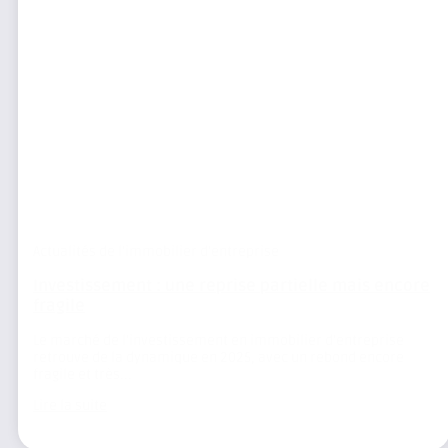
Actualités de l'immobilier d'entreprise
Investissement : une reprise partielle mais encore
fragile
Le marché de l’investissement en immobilier d’entreprise
retrouve de la dynamique en 2025, avec un rebond encore
fragile et très...
Lire la suite
+ d'articles (79)