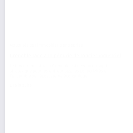
Actualités de l'immobilier d'entreprise
Grenoble face à la pénurie de foncier industriel
Le foncier industriel à Grenoble est devenu un sujet
stratégique pour les entreprises, les collectivités et
l’ensemble de l’écosystème économique...
Lire la suite