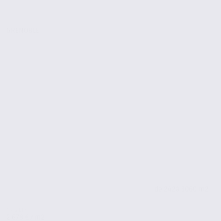
GRENOBLE
de 242
à 3060 m2
2 678 € / m2