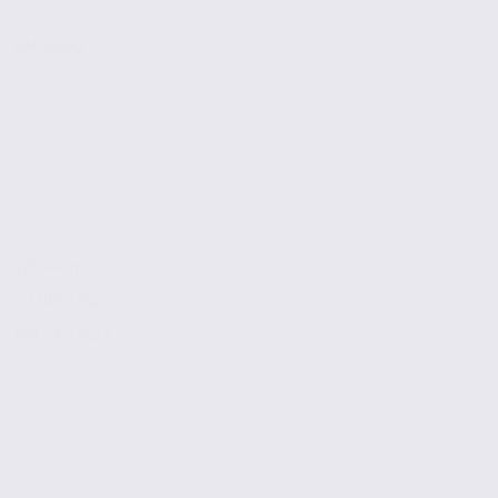
BARBERAZ
178.44 m2
2 130 € / m2
Réf. 73.23623