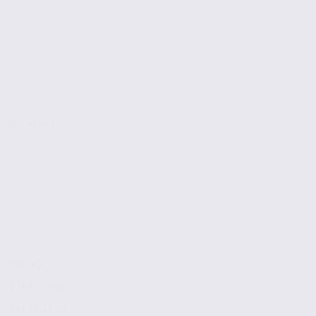
ARCHAMPS
490 m2
2 143 € / m2
Réf. 74.22115