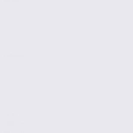
Bureaux
CHAVANOD
234 m2
3 000 € / m2
Réf. 74.22144