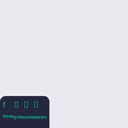
f



filtres
grille
carte
alertes