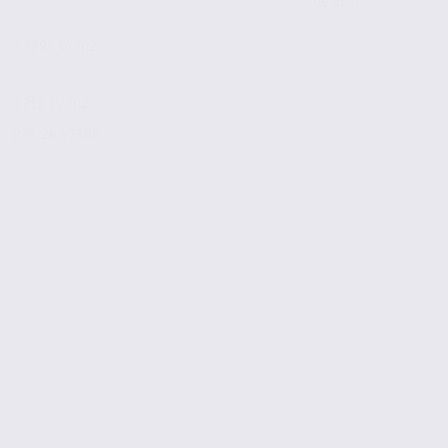
de 66.4
à 1891.54 m2
1 712 € / m2
Réf. 26.97386