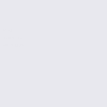
91 m2
3 286 € / m2
Réf. 74.22169