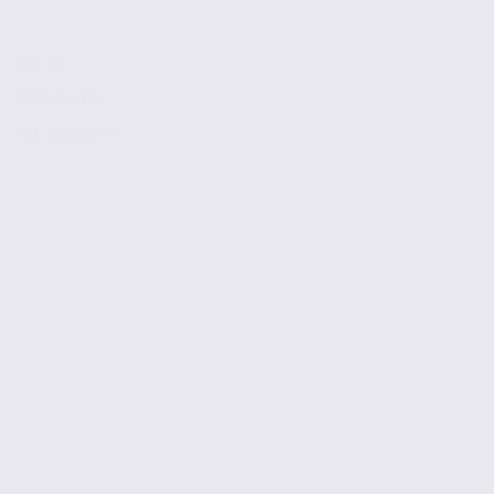
288 m2
2 188 € / m2
Réf. 38.100644