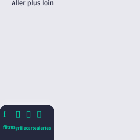
Aller plus loin
f



filtres
grille
carte
alertes