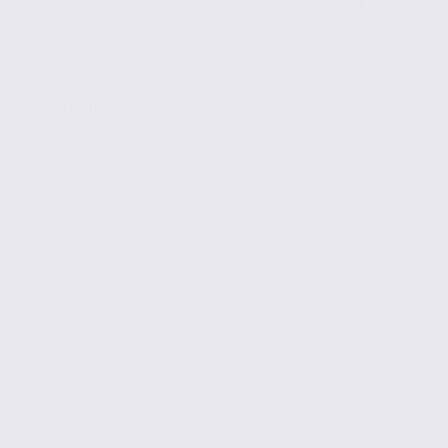
de 165
à 1042 m2
1 076 € / m2
Réf. 38.98342