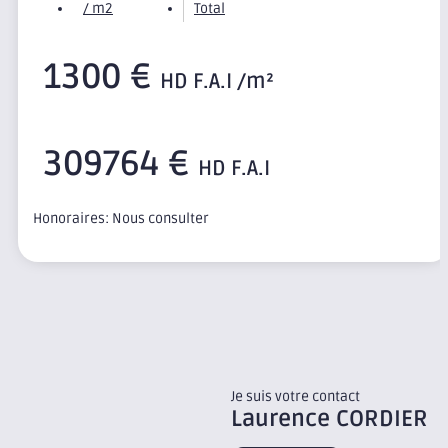
/ m2
Total
1300 €
HD F.A.I /m²
309764 €
HD F.A.I
Honoraires: Nous consulter
Je suis votre contact
Laurence
CORDIER