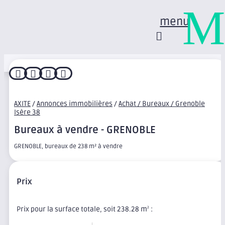
M
menu




AXITE
/
Annonces immobilières
/
Achat / Bureaux / Grenoble
Isère 38
Bureaux à vendre - GRENOBLE
GRENOBLE, bureaux de 238 m² à vendre
Prix
Prix pour la surface totale, soit 238.28 m
:
2