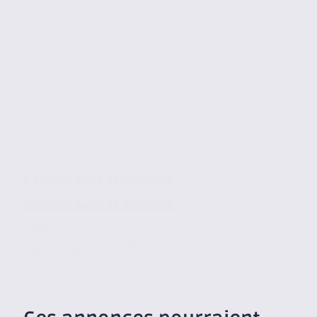
L’agence Axite de Grenoble
L’agence Axite de Grenoble
Située au centre ville de Grenoble au cœur de l’éco-quartier de
la Caserne de Bonne, l’agence de Grenoble, membre
indépendant...