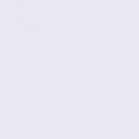
à 2808 m2
1 613 € / m2
Réf. 38.100682