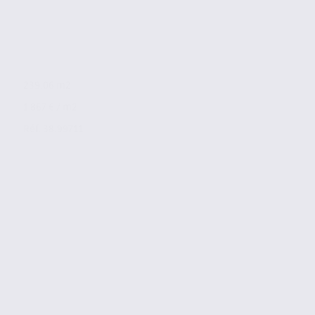
239.06 m2
1 867 € / m2
Réf. 38.99711