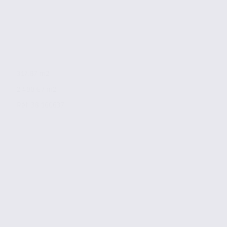
317.87 m2
2 400 € / m2
Réf. 38.100637