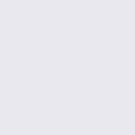
1 398 € / m2
Réf. 38.5714