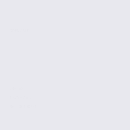
GRENOBLE
236 m2
1 674 € / m2
Réf. 38.100351