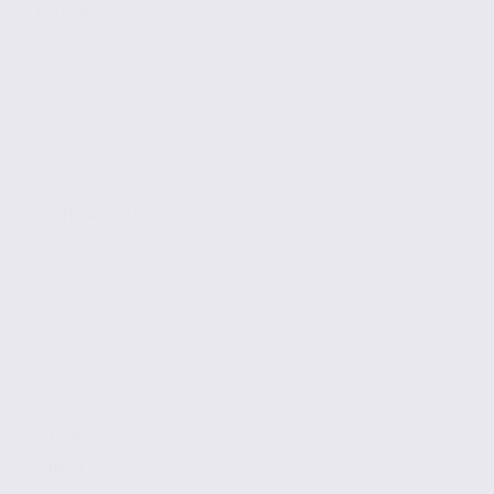
Bureaux
SAINT MARTIN D'HERES
302 m2
2 042 € / m2