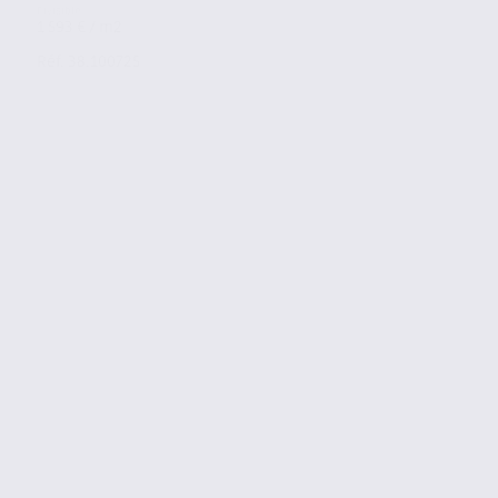
1 593 € / m2
Réf. 38.100725