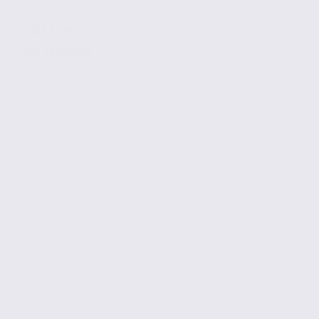
1 613 € / m2
Réf. 38.100682