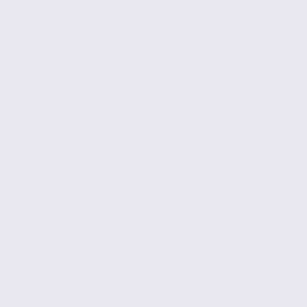
1 867 € / m2
Réf. 38.99711