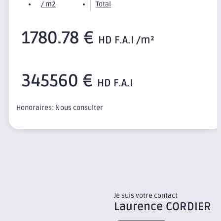
/ m2
Total
1780.78 €
HD F.A.I /m²
345560 €
HD F.A.I
Honoraires: Nous consulter
Je suis votre contact
Laurence
CORDIER