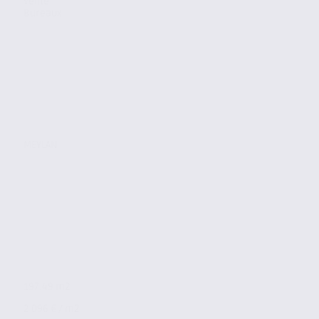
Vente
Bureaux
MEYLAN
197.49 m2
2 096 € / m2