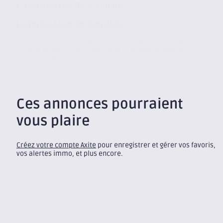
L’agence Axite de Grenoble
L’agence Axite de Grenoble
Située au centre ville de Grenoble au cœur de l’éco-quartier de
la Caserne de Bonne, l’agence de Grenoble, membre
indépendant...
Ces annonces pourraient
vous plaire
Créez votre compte Axite
pour enregistrer et gérer vos favoris,
vos alertes immo, et plus encore.