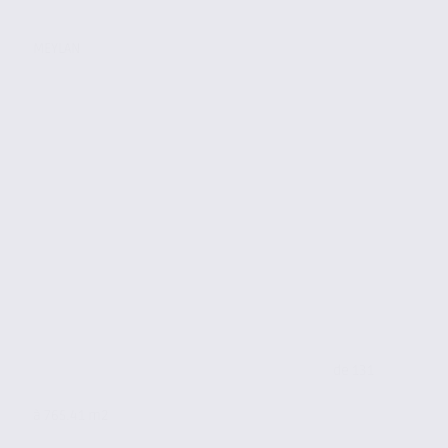
MEYLAN
de 131
à 765.41 m2