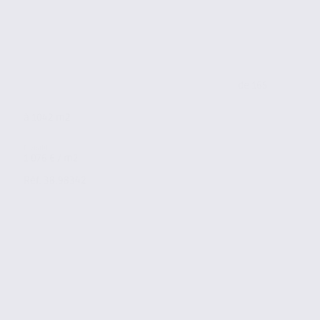
de 165
à 1042 m2
1 076 € / m2
Réf. 38.98342