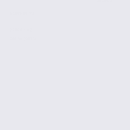
de 166.5
à 1089.09 m2
2 700 € / m2
Réf. 38.100354