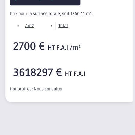
Prix pour la surface totale, soit 1340.11 m
:
2
/ m2
Total
2700 €
HT F.A.I /m²
3618297 €
HT F.A.I
Honoraires: Nous consulter