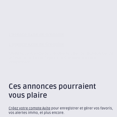
L’agence Axite de Grenoble
L’agence Axite de Grenoble
Située au centre ville de Grenoble au cœur de l’éco-quartier de
la Caserne de Bonne, l’agence de Grenoble, membre
indépendant...
Ces annonces pourraient
vous plaire
Créez votre compte Axite
pour enregistrer et gérer vos favoris,
vos alertes immo, et plus encore.