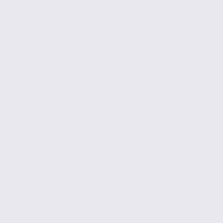
à 4326.47 m2
2 600 € / m2
Réf. 38.100402