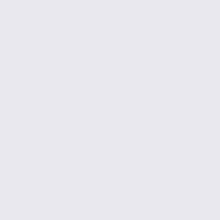
SAINT MARTIN D'HERES
302 m2
2 042 € / m2
Réf. 38.99204