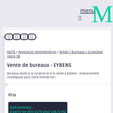
M
menu




AXITE
/
Annonces immobilières
/
Achat / Bureaux / Grenoble
Isère 38
Vente de bureaux - EYBENS
Bureaux neufs à la location et à la vente à Eybens - Emplacement
stratégique pour votre entreprise !
Prix
BIEN DIVISIBLE :
à partir de
369,117
€ pour 136.71 m2