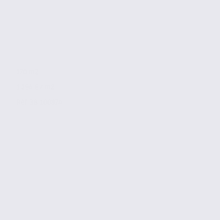
170 m2
1 294 € / m2
Réf. 38.100874