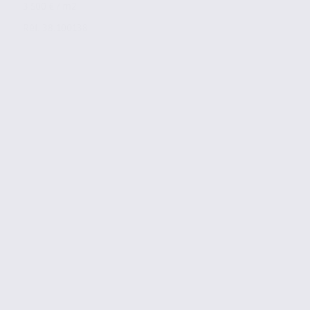
3 500 € / m2
Réf. 38.100138