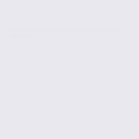
À vendre : bureaux – SAINT MARTIN D’HERES –
38.99204
Vente
Bureaux