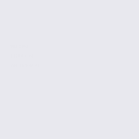
983.1 m2
1 119 € / m2
Réf. 38.100533