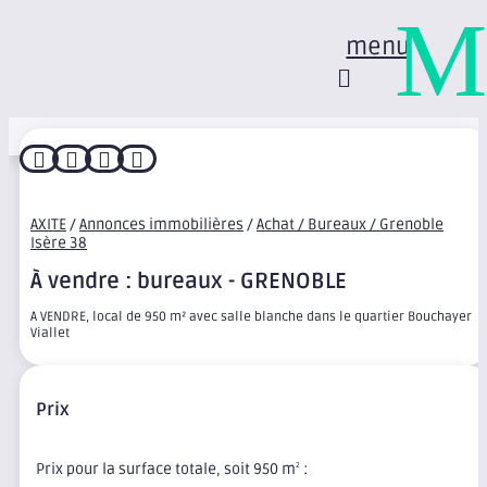
M
menu




AXITE
/
Annonces immobilières
/
Achat / Bureaux / Grenoble
Isère 38
À vendre : bureaux - GRENOBLE
A VENDRE, local de 950 m² avec salle blanche dans le quartier Bouchayer
Viallet
Prix
Prix pour la surface totale, soit 950 m
:
2