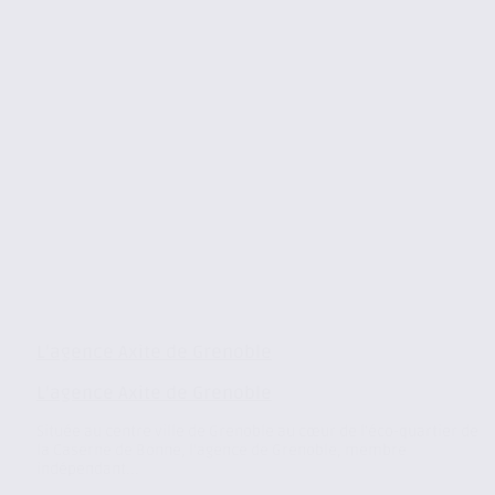
L’agence Axite de Grenoble
L’agence Axite de Grenoble
Située au centre ville de Grenoble au cœur de l’éco-quartier de
la Caserne de Bonne, l’agence de Grenoble, membre
indépendant...