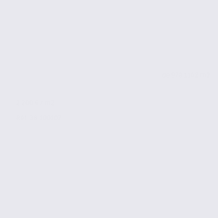
de 97
à 1142 m2
2 200 € / m2
Réf. 38.100107