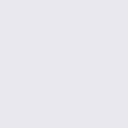
124 m2
2 540 € / m2
Réf. 38.100507