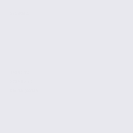
GRENOBLE
330.91 m2
2 723 € / m2
Réf. 38.100383