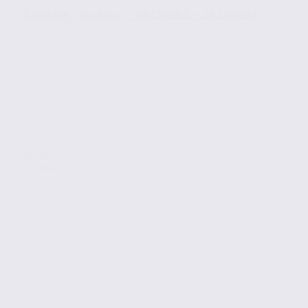
À vendre : bureaux – GRENOBLE – 38.100693
Vente
Bureaux
GRENOBLE