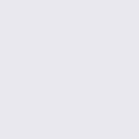
de 131
à 765.41 m2
1 593 € / m2
Réf. 38.100725