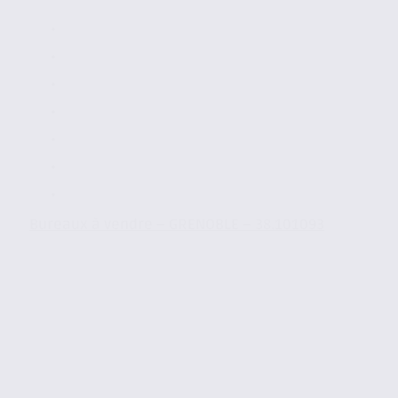
Bureaux à vendre – GRENOBLE – 38.101093