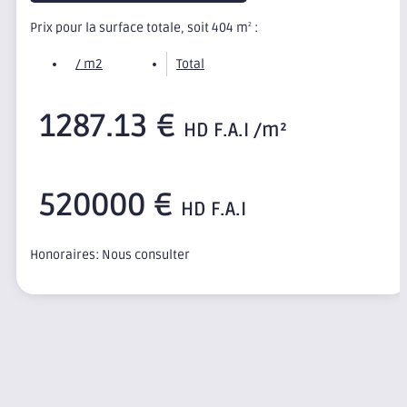
Prix pour la surface totale, soit 404 m
:
2
/ m2
Total
1287.13 €
HD F.A.I /m²
520000 €
HD F.A.I
Honoraires: Nous consulter