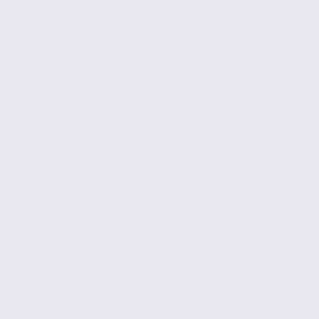
de 190.3
à 2898.8 m2
2 727 € / m2
Réf. 38.98773