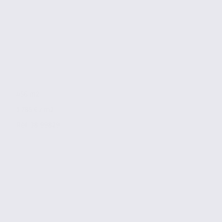
456 m2
1 785 € / m2
Réf. 38.99829