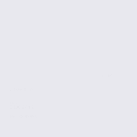
de 45
à 1356.8 m2
3 100 € / m2
Réf. 38.99996