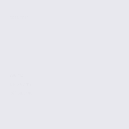
GRENOBLE
288 m2
1 146 € / m2
Réf. 38.6448