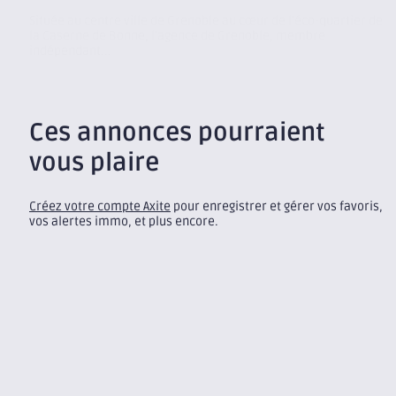
Située au centre ville de Grenoble au cœur de l’éco-quartier de
la Caserne de Bonne, l’agence de Grenoble, membre
indépendant...
Ces annonces pourraient
vous plaire
Créez votre compte Axite
pour enregistrer et gérer vos favoris,
vos alertes immo, et plus encore.