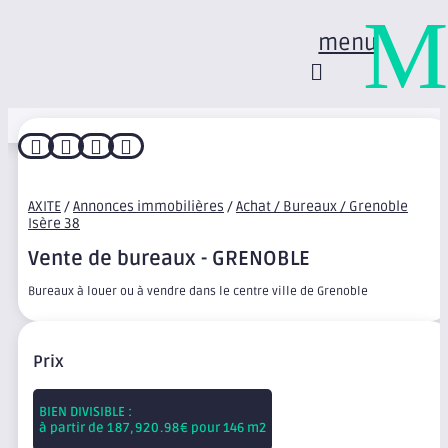
M
menu




AXITE
/
Annonces immobilières
/
Achat / Bureaux / Grenoble
Isère 38
Vente de bureaux - GRENOBLE
Bureaux à louer ou à vendre dans le centre ville de Grenoble
Prix
BIEN DIVISIBLE :
à partir de
187,920.98
€ pour 146 m2