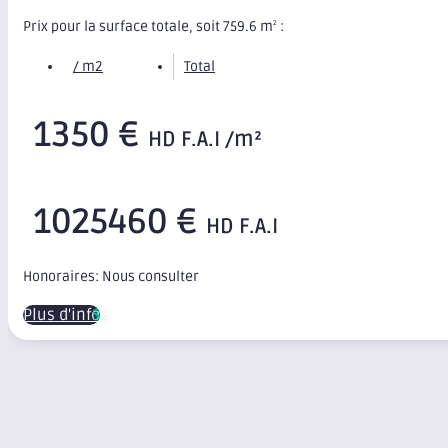
Prix pour la surface totale, soit 759.6 m
:
2
/ m2
Total
1350 €
HD F.A.I /m²
1025460 €
HD F.A.I
Honoraires: Nous consulter
Plus d'infos