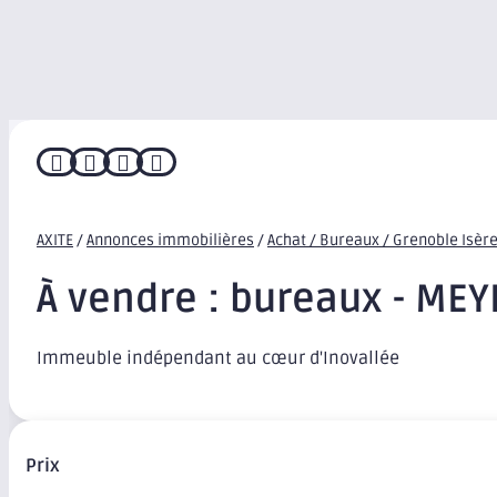




AXITE
/
Annonces immobilières
/
Achat / Bureaux / Grenoble Isèr
À vendre : bureaux - ME
Immeuble indépendant au cœur d'Inovallée
Prix