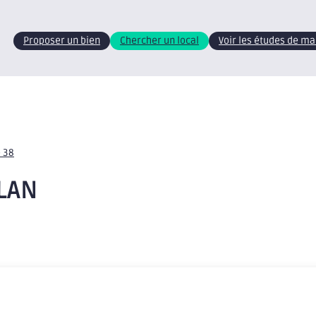
Proposer un bien
Chercher un local
Voir les études de m
e 38
YLAN