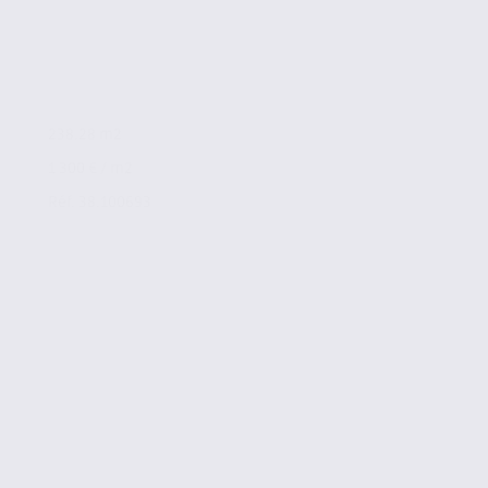
238.28 m2
1 300 € / m2
Réf. 38.100693