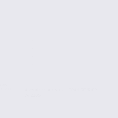
nçois
fil des
À vendre : bureaux – CRAN GEVRIER –
74.22054