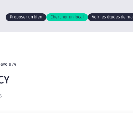
Proposer un bien
Chercher un local
Voir les études de m
Savoie 74
CY
s