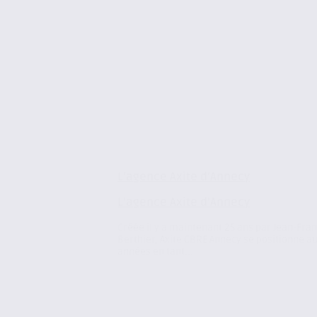
L’agence Axite d’Annecy
L’agence Axite d’Annecy
Créée il y a maintenant 25 ans par Jean-Fra
Berthier, Axite CBRE Annecy se positionne au 
années en tant...