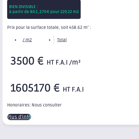
BIEN DIVISIBLE :
à partir de
802,270
€ pour 229.22 m2
Prix pour la surface totale, soit 458.62 m
:
2
/ m2
Total
3500 €
HT F.A.I /m²
1605170 €
HT F.A.I
Honoraires: Nous consulter
Plus d'infos