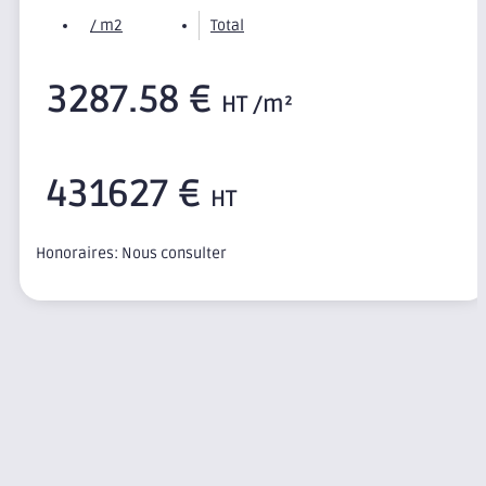
/ m2
Total
3287.58 €
HT /m²
431627 €
HT
Honoraires: Nous consulter