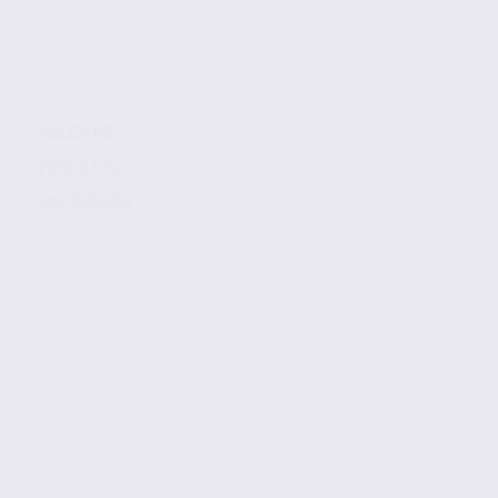
268.53 m2
2 476 € / m2
Réf. 74.22054