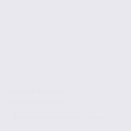
L’agence Axite d’Annecy
L’agence Axite d’Annecy
Créée il y a maintenant 25 ans par Jean-François Berthier, Axite
CBRE Annecy se positionne au fil des années en tant...