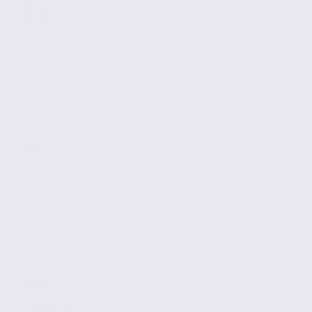
Vente
Bureaux
AMANCY
1638 m2
3 100 € / m2