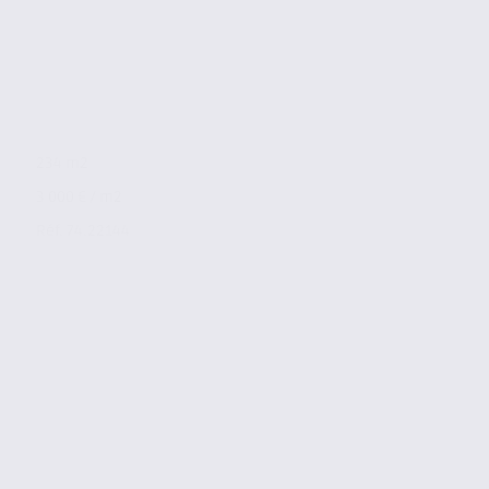
234 m2
3 000 € / m2
Réf. 74.22144