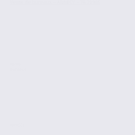
Vente de bureaux – ANNECY – 74.21985
Vente
Bureaux
ANNECY