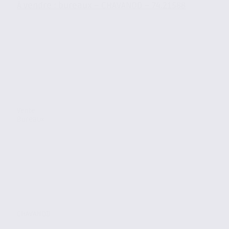
À vendre : bureaux – CHAVANOD – 74.21588
Vente
Bureaux
CHAVANOD