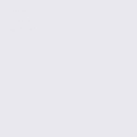
1202 m2
5 739 € / m2
Réf. 74.21875