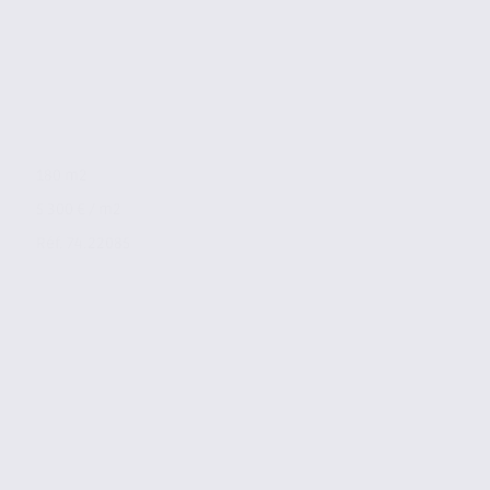
180 m2
5 300 € / m2
Réf. 74.22085