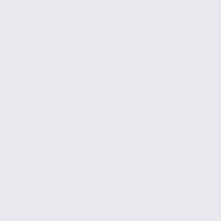
MEYTHET
91 m2
3 286 € / m2
Réf. 74.22169