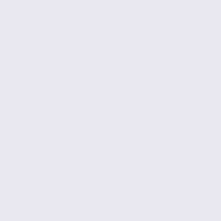
ANNECY
167 m2
3 340 € / m2
Réf. 74.21310