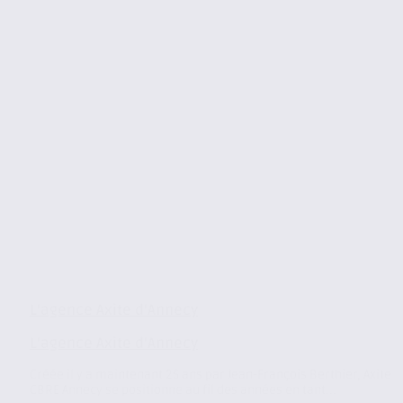
L’agence Axite d’Annecy
L’agence Axite d’Annecy
Créée il y a maintenant 25 ans par Jean-François Berthier, Axite
CBRE Annecy se positionne au fil des années en tant...