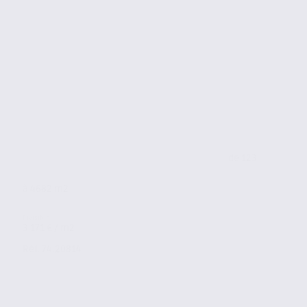
de 123
à 4682 m2
3 171 € / m2
Réf. 74.20814