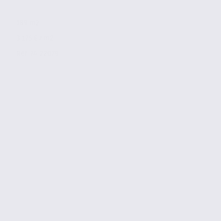
189 m2
3 175 € / m2
Réf. 74.22079