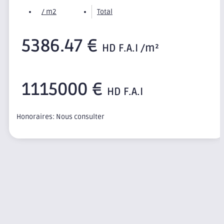
/ m2
Total
5386.47 €
HD F.A.I /m²
1115000 €
HD F.A.I
Honoraires: Nous consulter