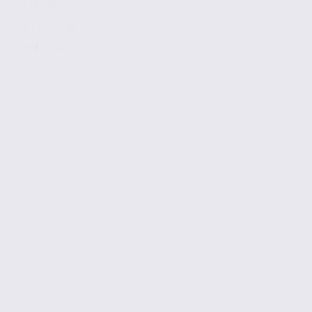
440 m2
2 625 € / m2
Réf. 74.0746