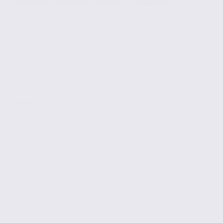
À vendre : bureaux – Annecy – 74.22085
Vente
Bureaux
Annecy