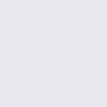
de 115
à 5000 m2
3 100 € / m2
Réf. 73.23232