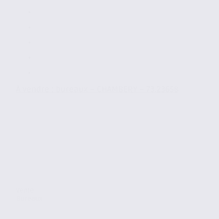
À vendre : bureaux – CHAMBERY – 73.23658
Vente
Bureaux