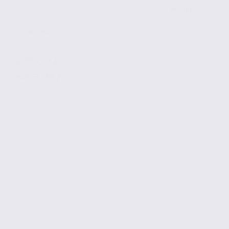
de 100
à 3485 m2
2 370 € / m2
Réf. 73.23658