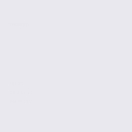
CHAMBERY
483 m2
2 816 € / m2
Réf. 73.23551