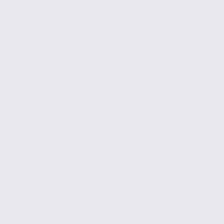
921 m2
1 650 € / m2
Réf. 73.23390