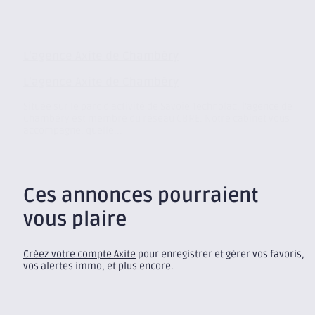
L’agence Axite de Chambéry
L’agence Axite de Chambéry
Située sur le parc d’activité de Savoie Technolac, l’agence de
Chambéry est membre du réseau CBRE. Notre cabinet vous
accompagne, quelle...
Ces annonces pourraient
vous plaire
Créez votre compte Axite
pour enregistrer et gérer vos favoris,
vos alertes immo, et plus encore.