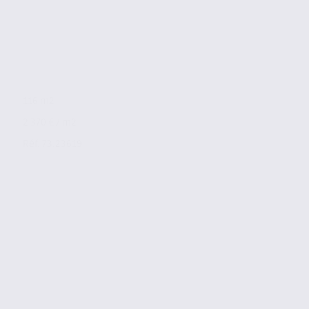
116 m2
2 370 € / m2
Réf. 73.23619