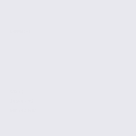
CHAMBERY
570 m2
2 614 € / m2
Réf. 73.23497