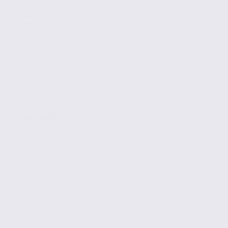
Vente
Bureaux
GRESY SUR AIX
139.5 m2