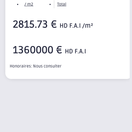
/ m2
Total
2815.73 €
HD F.A.I /m²
1360000 €
HD F.A.I
Honoraires: Nous consulter