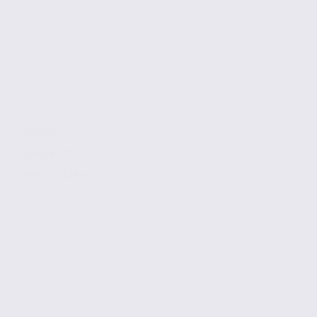
921 m2
1 650 € / m2
Réf. 73.23390