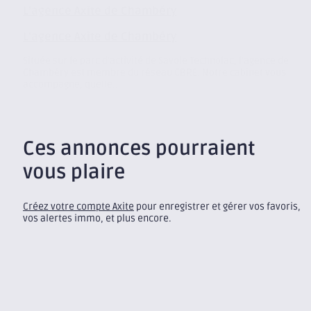
L’agence Axite de Chambéry
L’agence Axite de Chambéry
Située sur le parc d’activité de Savoie Technolac, l’agence de
Chambéry est membre du réseau CBRE. Notre cabinet vous
accompagne, quelle...
Ces annonces pourraient
vous plaire
Créez votre compte Axite
pour enregistrer et gérer vos favoris,
vos alertes immo, et plus encore.