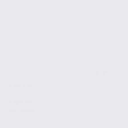
de 103
à 1706.74 m2
2 552 € / m2
Réf. 73.23045