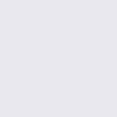
136 m2
3 004 € / m2
Réf. 73.23521