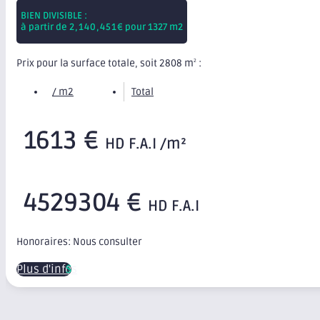
BIEN DIVISIBLE :
à partir de
2,140,451
€ pour 1327 m2
Prix pour la surface totale, soit 2808 m
:
2
/ m2
Total
1613 €
HD F.A.I /m²
4529304 €
HD F.A.I
Honoraires: Nous consulter
Plus d'infos