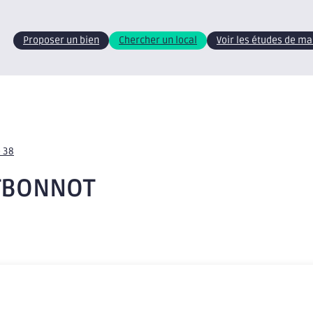
Proposer un bien
Chercher un local
Voir les études de m
e 38
NTBONNOT