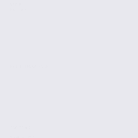
Vente
Bureaux
BOURG LES VALENCE
260.69 m2
1 890 € / m2