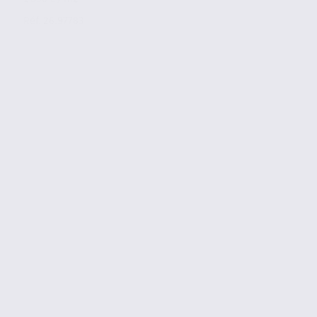
Réf. 26.97783