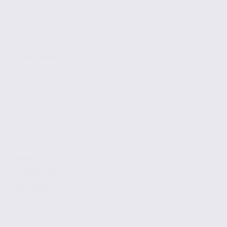
GUILHERAND
2085 m2
2 323 € / m2
Réf. 07.92170