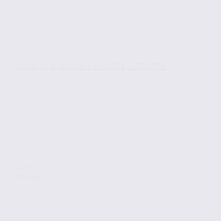
Bureaux à vendre – VALENCE – 26.97794
Vente
Bureaux