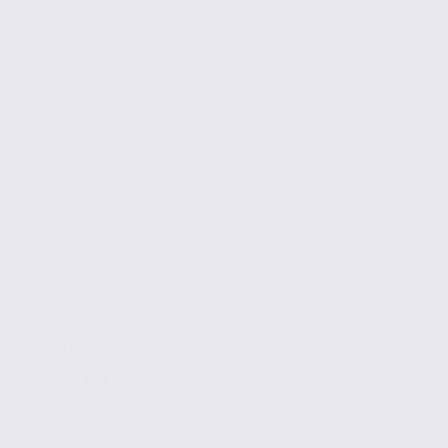
PORTES LES VALENCE
290 m2
1 780 € / m2
Réf. 26.97784