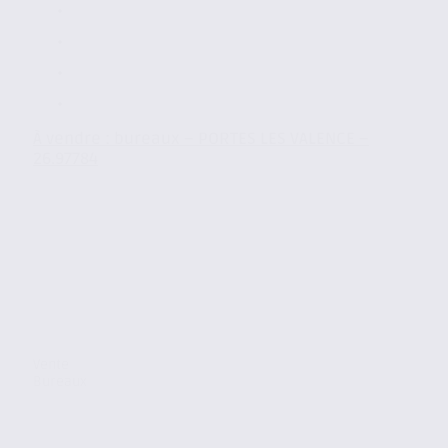
À vendre : bureaux – PORTES LES VALENCE –
26.97784
Vente
Bureaux