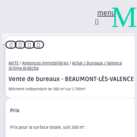
M
menu




AXITE
/
Annonces immobilières
/
Achat / Bureaux / Valence
Drôme Ardèche
Vente de bureaux - BEAUMONT-LÈS-VALENCE
Bâtiment indépendant de 300 m² sur 1 700m²
Prix
Prix pour la surface totale, soit 300 m
:
2