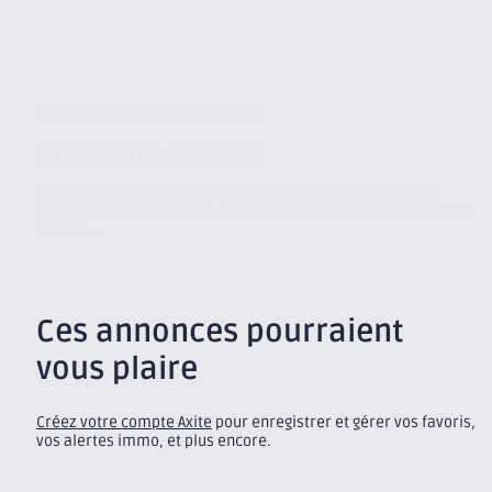
L’agence Axite de Valence
L’agence Axite de Valence
Située au cœur du Parc Rovaltain, l’agence de Valence est
membre du réseau CBRE. Notre cabinet accompagne tous vos
projets...
Ces annonces pourraient
vous plaire
Créez votre compte Axite
pour enregistrer et gérer vos favoris,
vos alertes immo, et plus encore.