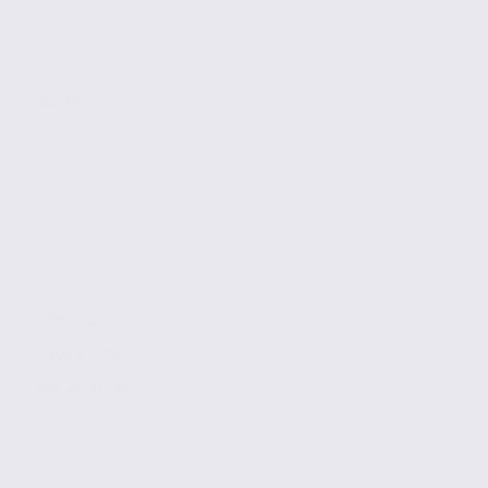
VALENCE
1090 m2
1 300 € / m2
Réf. 26.97794