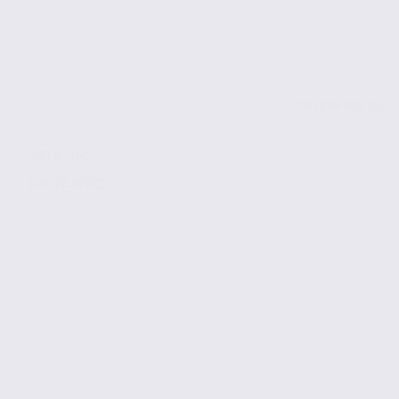
de 128
à 910 m2
380 € / m2
Réf. 26.97601