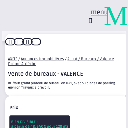
M
menu




AXITE
/
Annonces immobilières
/
Achat / Bureaux / Valence
Drôme Ardèche
Vente de bureaux - VALENCE
Briffaut grand plateau de bureau en R+1, avec 50 places de parking
environ Travaux à prevoir.
Prix
BIEN DIVISIBLE :
à partir de
48,640
€ pour 128 m2