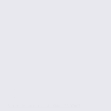
Vente de bureaux – ALIXAN – 26.97487