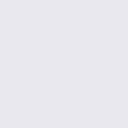
1186 m2
755 € / m2
Réf. 26.97566