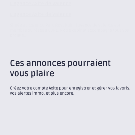
L’agence Axite de Valence
L’agence Axite de Valence
Située au cœur du Parc Rovaltain, l’agence de Valence est
membre du réseau CBRE. Notre cabinet accompagne tous vos
projets...
Ces annonces pourraient
vous plaire
Créez votre compte Axite
pour enregistrer et gérer vos favoris,
vos alertes immo, et plus encore.