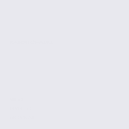
BEAUMONT-LÈS-VALENCE
300 m2
1 633 € / m2
Réf. 26.97758