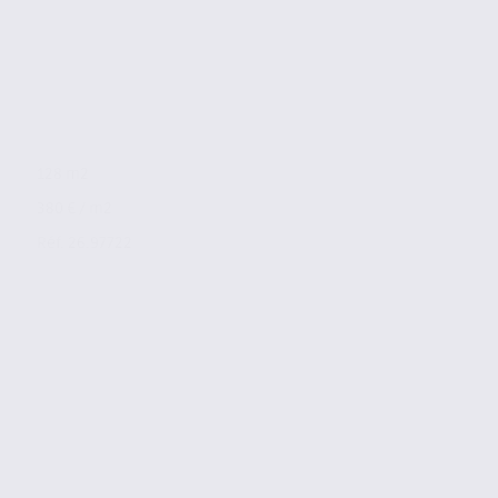
128 m2
380 € / m2
Réf. 26.97722