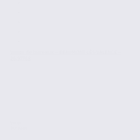
Vente de bureaux – BEAUMONT-LÈS-VALENCE –
26.97758
Vente
Bureaux