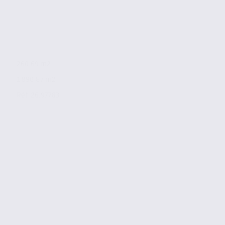
260.69 m2
1 890 € / m2
Réf. 26.97783