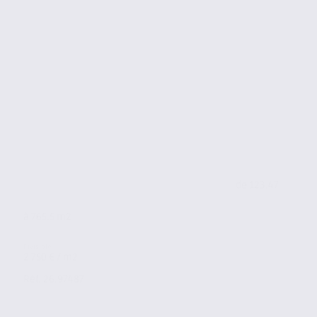
de 123.47
à 765.5 m2
2 750 € / m2
Réf. 26.97487