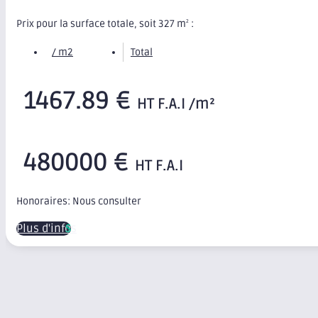
Prix pour la surface totale, soit 327 m
:
2
/ m2
Total
1467.89 €
HT F.A.I /m²
480000 €
HT F.A.I
Honoraires: Nous consulter
Plus d'infos