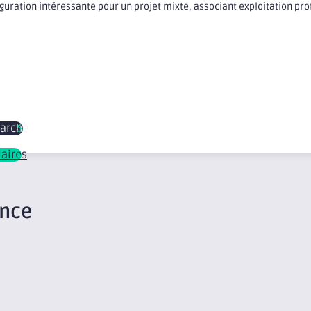
guration intéressante pour un projet mixte, associant exploitation p
marché
laires
ence