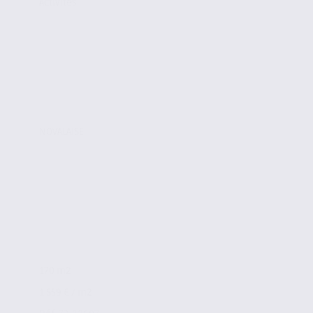
Activites
NOVALAISE
170 m2
1 559 € / m2