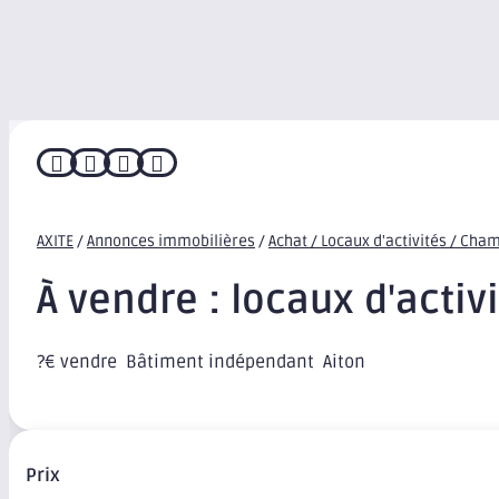




AXITE
/
Annonces immobilières
/
Achat / Locaux d'activités / Cha
À vendre : locaux d'activ
?€ vendre  Bâtiment indépendant  Aiton
Prix