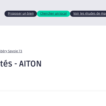
Proposer un bien
Chercher un local
Voir les études de m
mbéry Savoie 73
ités - AITON