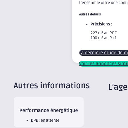
L'ensemble offre une confi
Autres détails
Précisions
:
227 m² au RDC
100 m² au R+1
La dernière étude de 
Voir les annonces simi
Autres informations
L’ag
Performance énergétique
DPE
: en attente