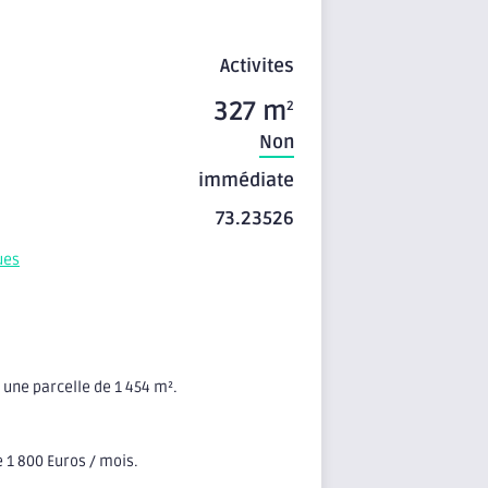
Activites
327 m
2
Non
immédiate
73.23526
ues
 une parcelle de 1 454 m².
 1 800 Euros / mois.