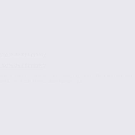
 Axite de Chambéry
 Axite de Chambéry
 le parc d’activité de Savoie Technolac, l’agence de Chambéry est mem
CBRE. Notre cabinet vous accompagne, quelle...