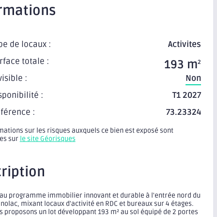
rmations
pe de locaux :
Activites
rface totale :
193 m
2
visible :
Non
sponibilité :
T1 2027
férence :
73.23324
mations sur les risques auxquels ce bien est exposé sont
les sur
le site Géorisques
ription
au programme immobilier innovant et durable à l'entrée nord du
nolac, mixant locaux d'activité en RDC et bureaux sur 4 étages.
 proposons un lot développant 193 m² au sol équipé de 2 portes