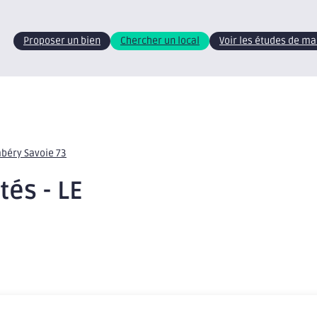
Proposer un bien
Chercher un local
Voir les études de m
mbéry Savoie 73
tés - LE