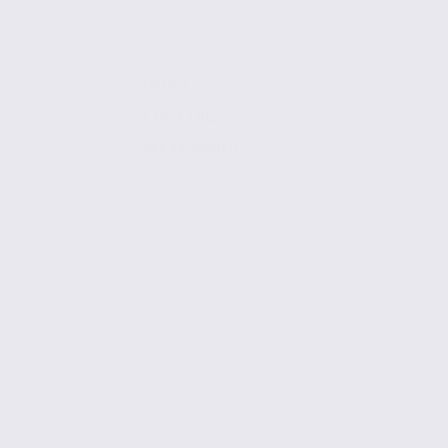
580 m2
1 155 € / m2
Réf. 38.100820