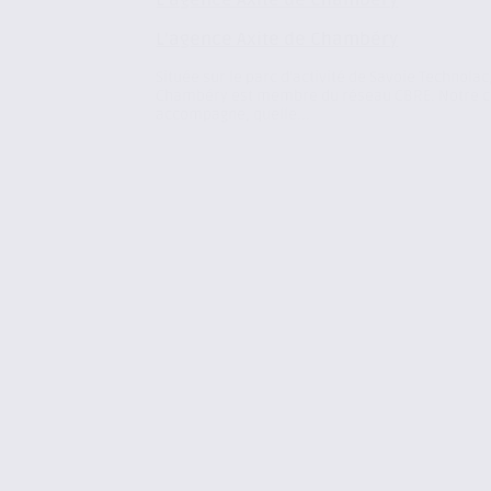
L’agence Axite de Chambéry
Située sur le parc d’activité de Savoie Technolac
Chambéry est membre du réseau CBRE. Notre c
accompagne, quelle...