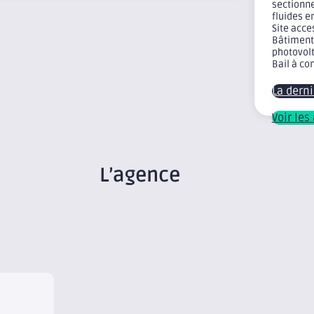
sectionne
fluides e
Site acce
Bâtiment
photovolt
Bail à co
La dern
Voir les
L’agence