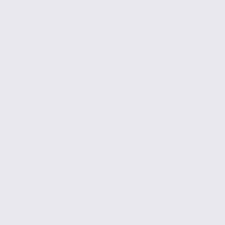
362 m2
1 934 € / m2
Réf. 73.23600