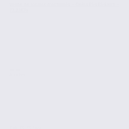
Vente de locaux d’activités – CHALLES-LES-EAUX –
73.23674
Vente
Activites
CHALLES-LES-EAUX