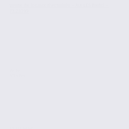
Vente de locaux d’activités – AIX LES BAINS –
73.23399
Vente
Activites
AIX LES BAINS