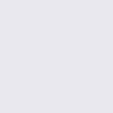
500 m2
1 960 € / m2
Réf. 73.23399