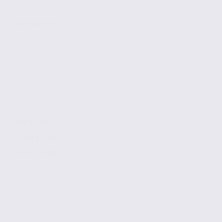
LES MARCHES
166.12 m2
2 000 € / m2
Réf. 73.23585