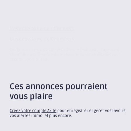
L’agence Axite de Chambéry
L’agence Axite de Chambéry
Située sur le parc d’activité de Savoie Technolac, l’agence de
Chambéry est membre du réseau CBRE. Notre cabinet vous
accompagne, quelle...
Ces annonces pourraient
vous plaire
Créez votre compte Axite
pour enregistrer et gérer vos favoris,
vos alertes immo, et plus encore.