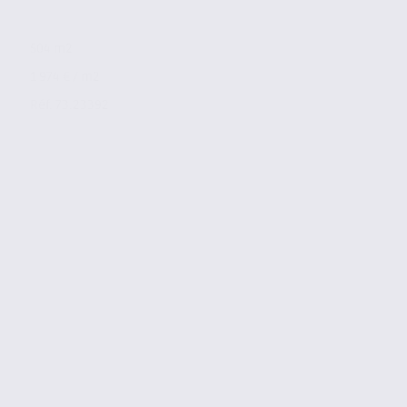
504 m2
1 974 € / m2
Réf. 73.23392