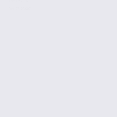
1 462 € / m2
Réf. 73.23507