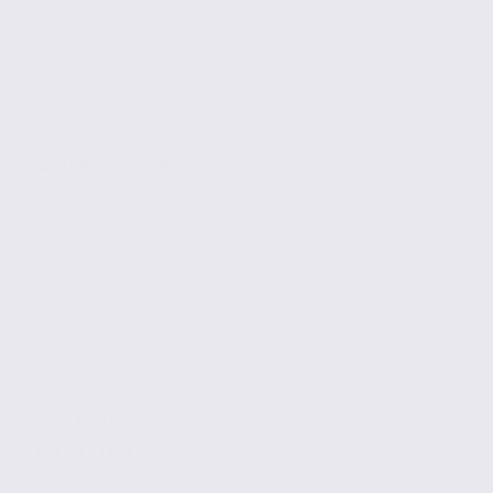
LE BOURGET-DU-LAC
1625.5 m2
1 950 € / m2
Réf. 73.23323