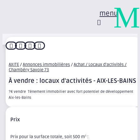
M
menu




AXITE
/
Annonces immobilières
/
Achat / Locaux d'activités /
Chambéry Savoie 73
À vendre : locaux d'activités - AIX-LES-BAINS
?€ vendre  Tènement immobilier avec fort potentiel de développement 
Aix-les-Bains
Prix
Prix pour la surface totale, soit 500 m
:
2