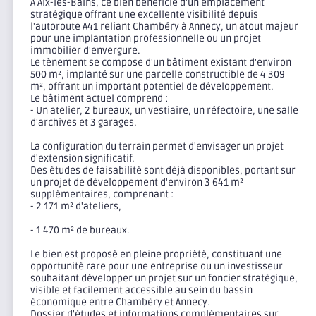
À Aix-les-Bains, ce bien bénéficie d'un emplacement
stratégique offrant une excellente visibilité depuis
l'autoroute A41 reliant Chambéry à Annecy, un atout majeur
pour une implantation professionnelle ou un projet
immobilier d'envergure.
Le tènement se compose d'un bâtiment existant d'environ
500 m², implanté sur une parcelle constructible de 4 309
m², offrant un important potentiel de développement.
Le bâtiment actuel comprend :
- Un atelier, 2 bureaux, un vestiaire, un réfectoire, une salle
d'archives et 3 garages.
La configuration du terrain permet d'envisager un projet
d'extension significatif.
Des études de faisabilité sont déjà disponibles, portant sur
un projet de développement d'environ 3 641 m²
supplémentaires, comprenant :
- 2 171 m² d'ateliers,
- 1 470 m² de bureaux.
Le bien est proposé en pleine propriété, constituant une
opportunité rare pour une entreprise ou un investisseur
souhaitant développer un projet sur un foncier stratégique,
visible et facilement accessible au sein du bassin
économique entre Chambéry et Annecy.
Dossier d'études et informations complémentaires sur