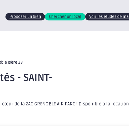
Proposer un bien
Chercher un local
Voir les études de m
oble Isère 38
tés - SAINT-
cœur de la ZAC GRENOBLE AIR PARC ! Disponible à la location