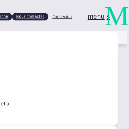
M
menu
arché
Nous contacter
Connexion
 et à