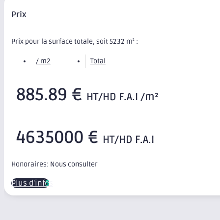
Prix
Prix pour la surface totale, soit 5232 m
:
2
/ m2
Total
885.89 €
HT/HD F.A.I /m²
4635000 €
HT/HD F.A.I
Honoraires: Nous consulter
Plus d'infos