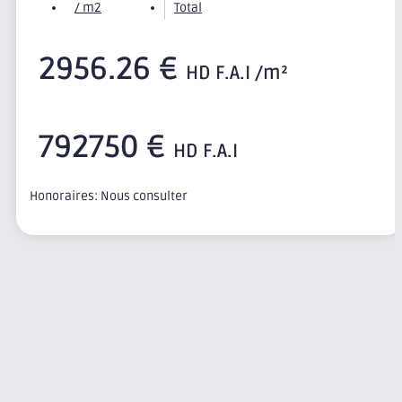
/ m2
Total
2956.26 €
HD F.A.I /m²
792750 €
HD F.A.I
Honoraires: Nous consulter