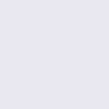
111.3 m2
4 942 € / m2
Réf. 74.22166