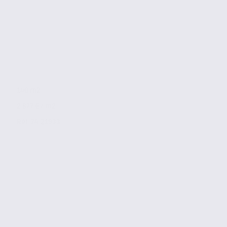
140 m2
2 877 € / m2
Réf. 74.21933