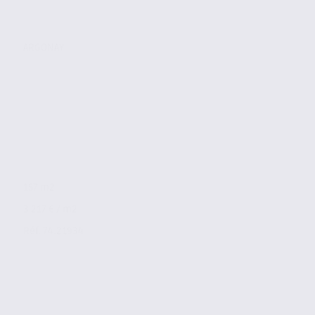
ARGONAY
157 m2
3 217 € / m2
Réf. 74.21934