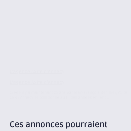
L’agence Axite d’Annecy
L’agence Axite d’Annecy
Créée il y a maintenant 25 ans par Jean-François Berthier, Axite
CBRE Annecy se positionne au fil des années en tant...
Ces annonces pourraient