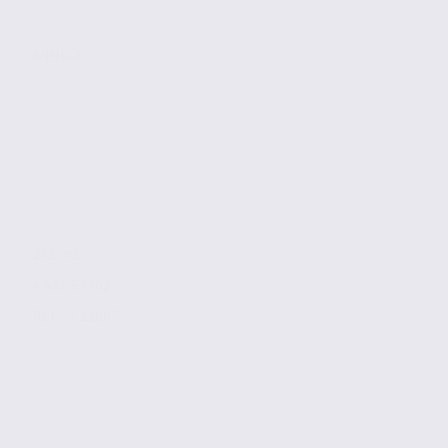
ANNECY
212 m2
4 481 € / m2
Réf. 74.21867