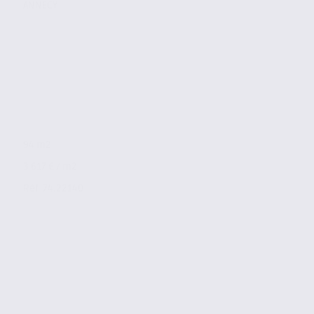
ANNECY
94 m2
3 617 € / m2
Réf. 74.22140