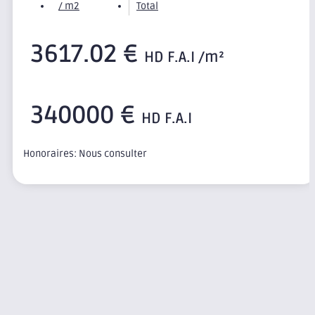
/ m2
Total
3617.02 €
HD F.A.I /m²
340000 €
HD F.A.I
Honoraires: Nous consulter