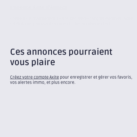
L’agence Axite d’Annecy
Créée il y a maintenant 25 ans par Jean-François Berthier, Axite
CBRE Annecy se positionne au fil des années en tant...
Ces annonces pourraient
vous plaire
Créez votre compte Axite
pour enregistrer et gérer vos favoris,
vos alertes immo, et plus encore.