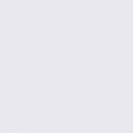
Vente
Commerces
EPAGNY METZ TESSY
769 m2
1 951 € / m2