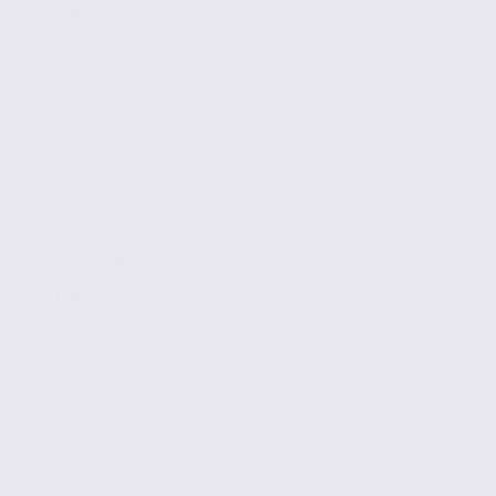
ANNECY
45.39 m2
4 384 € / m2
Réf. 74.22128