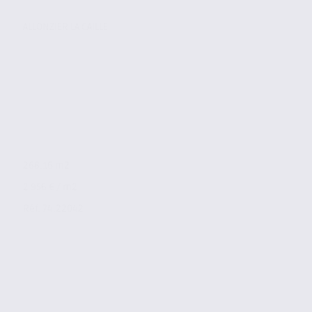
ALLONZIER LA CAILLE
268.16 m2
2 956 € / m2
Réf. 74.22042