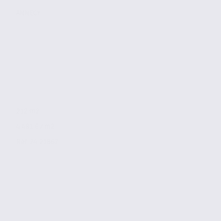
ANNECY
212 m2
4 481 € / m2
Réf. 74.21867