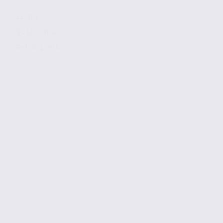
157 m2
3 217 € / m2
Réf. 74.21934