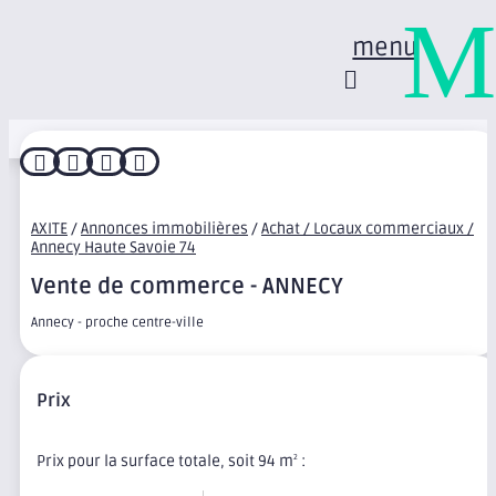
M
menu




AXITE
/
Annonces immobilières
/
Achat / Locaux commerciaux /
Annecy Haute Savoie 74
Vente de commerce - ANNECY
Annecy - proche centre-ville
Prix
Prix pour la surface totale, soit 94 m
:
2