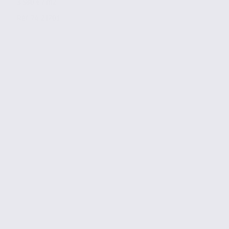
3 580 € / m2
Réf. 74.21701