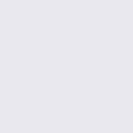
ANNECY
140 m2
2 877 € / m2
Réf. 74.21933