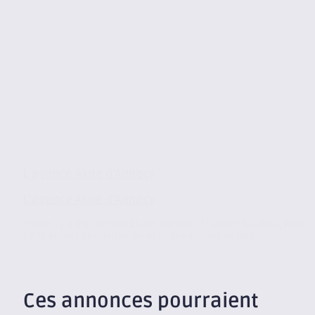
L’agence Axite d’Annecy
L’agence Axite d’Annecy
Créée il y a maintenant 25 ans par Jean-François Berthier, Axite
CBRE Annecy se positionne au fil des années en tant...
Ces annonces pourraient