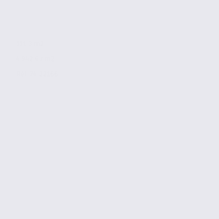
111.3 m2
4 942 € / m2
Réf. 74.22166