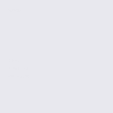
SEYNOD
150 m2
3 580 € / m2
Réf. 74.21701