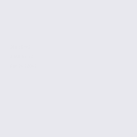
268.16 m2
2 956 € / m2
Réf. 74.22042