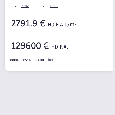
/ m2
Total
2791.9 €
HD F.A.I /m²
129600 €
HD F.A.I
Honoraires: Nous consulter