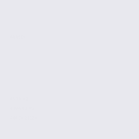
ANNECY
45.39 m2
4 384 € / m2
Réf. 74.22128