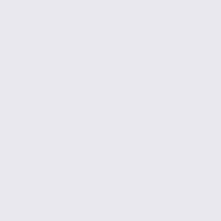
ANNECY
140 m2
2 877 € / m2
Réf. 74.21933