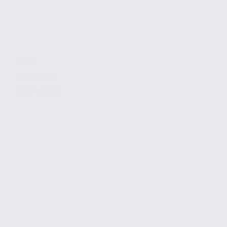
94 m2
3 617 € / m2
Réf. 74.22140