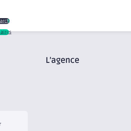
marché
laires
L’agence
r