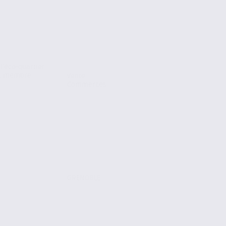
l’éco-quartier
le, membre
Vente
Commerces
GRENOBLE