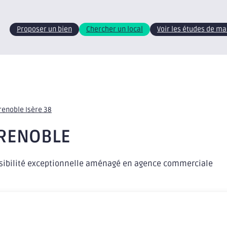
Proposer un bien
Chercher un local
Voir les études de m
renoble Isère 38
GRENOBLE
isibilité exceptionnelle aménagé en agence commerciale