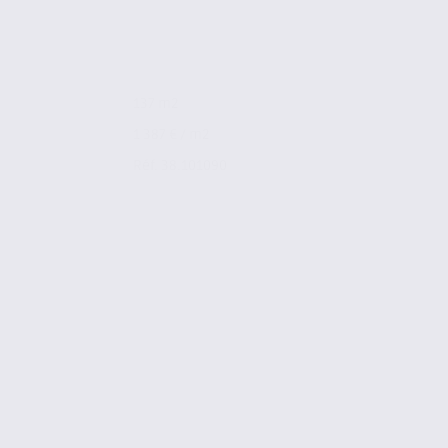
137 m2
1 387 € / m2
Réf. 38.101090