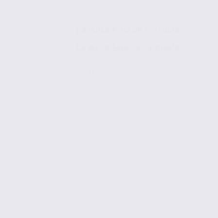
L’agence Axite de Grenoble
L’agence Axite de Grenoble
Située au centre ville de Grenoble au cœur de 
de la Caserne de Bonne, l’agence de Grenob
indépendant...