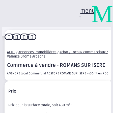
M
menu




AXITE
/
Annonces immobilières
/
Achat / Locaux commerciaux /
Valence Drôme Ardèche
Commerce à vendre - ROMANS SUR ISERE
A VENDRE Local Commercial ADSTORE ROMANS SUR ISERE - 430m² en RDC
Prix
Prix pour la surface totale, soit 430 m
:
2