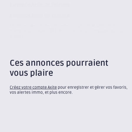
L’agence Axite de Valence
L’agence Axite de Valence
Située au cœur du Parc Rovaltain, l’agence de Valence est
membre du réseau CBRE. Notre cabinet accompagne tous vos
projets...
Ces annonces pourraient
vous plaire
Créez votre compte Axite
pour enregistrer et gérer vos favoris,
vos alertes immo, et plus encore.