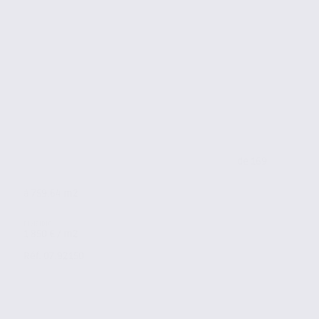
de 169
à 759.64 m2
1 850 € / m2
Réf. 07.92150