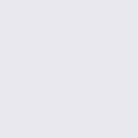
PONT DE L'ISERE
250 m2
1 350 € / m2
Réf. 26.97565