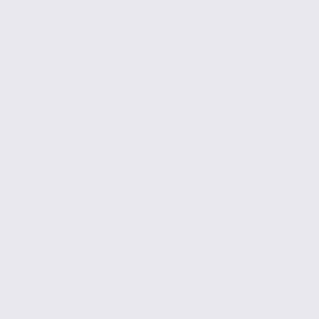
ALIXAN
844 m2
1 055 € / m2
Réf. 26.97710