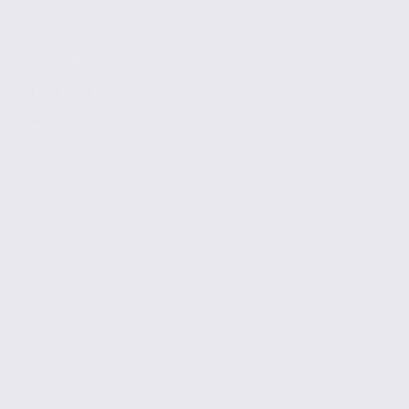
169.33 m2
1 890 € / m2
Réf. 07.92144